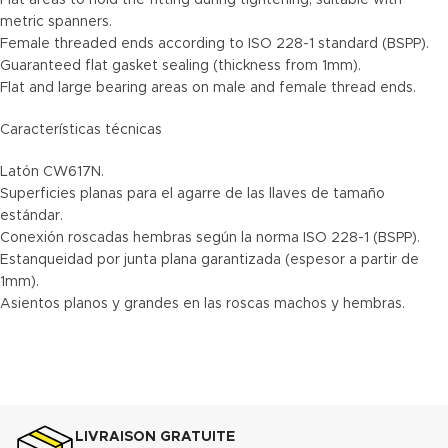
Flat areas to hold the fitting during tightening, suitable with
metric spanners.
Female threaded ends according to ISO 228-1 standard (BSPP).
Guaranteed flat gasket sealing (thickness from 1mm).
Flat and large bearing areas on male and female thread ends.
Características técnicas
Latón CW617N.
Superficies planas para el agarre de las llaves de tamaño
estándar.
Conexión roscadas hembras según la norma ISO 228-1 (BSPP).
Estanqueidad por junta plana garantizada (espesor a partir de
1mm).
Asientos planos y grandes en las roscas machos y hembras.
LIVRAISON GRATUITE