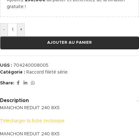
Ajoutez
250,00
€
au panier et bénéficiez de la livraison
gratuite !
-
+
AJOUTER AU PANIER
UGS :
704240008005
Catégorie :
Raccord fileté série
Share:
Description
MANCHON REDUIT 240 8X5
Télécharger la fiche technique
MANCHON REDUIT 240 8X5