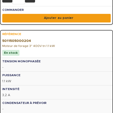
Ajouter au panier
5011505000204
Moteur de forage 3" 400V tri 1.1 kW
En stock
-
1.1 kW
3,2 A
-