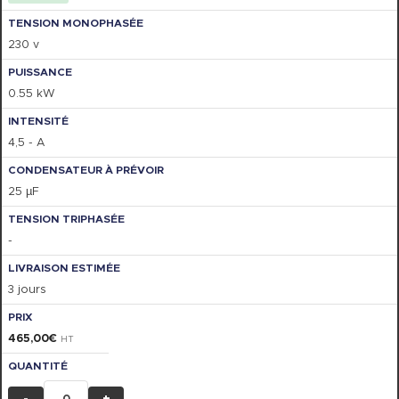
230 v
0.55 kW
4,5 - A
25 µF
-
3 jours
465,00
€
HT