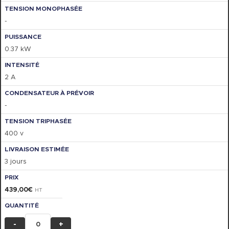
-
0.37 kW
2 A
-
400 v
3 jours
439,00
€
HT
-
+