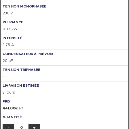
230 v
0.37 kW
3,75 A
20 µF
-
3 jours
441,00
€
HT
-
+