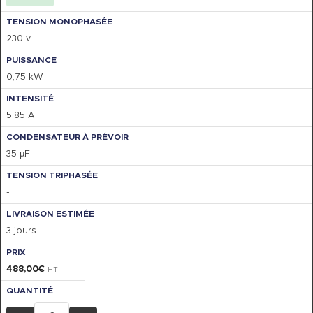
230 v
0,75 kW
5,85 A
35 µF
-
3 jours
488,00
€
HT