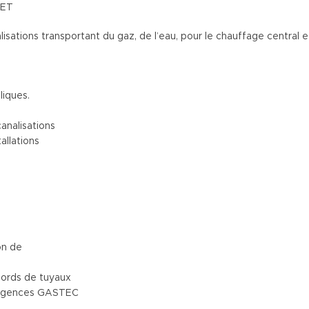
LET
sations transportant du gaz, de l’eau, pour le chauffage central et d
liques.
analisations
allations
on de
cords de tuyaux
 exigences GASTEC