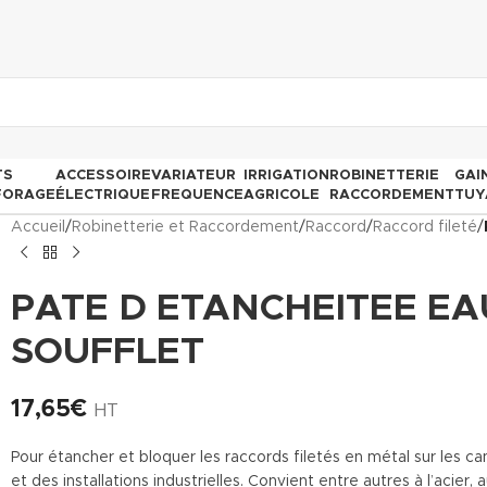
TS
ACCESSOIRE
VARIATEUR
IRRIGATION
ROBINETTERIE
GAI
FORAGE
ÉLECTRIQUE
FREQUENCE
AGRICOLE
RACCORDEMENT
TUY
Accueil
/
Robinetterie et Raccordement
/
Raccord
/
Raccord fileté
/
PATE D ETANCHEITEE E
SOUFFLET
17,65
€
HT
Pour étancher et bloquer les raccords filetés en métal sur les can
et des installations industrielles. Convient entre autres à l’acier, au