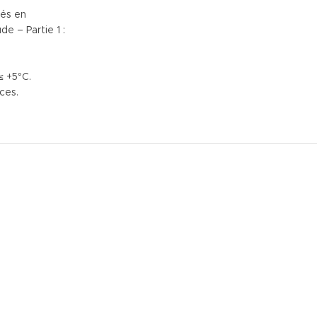
tés en
e – Partie 1 :
≤ +5°C.
ces.