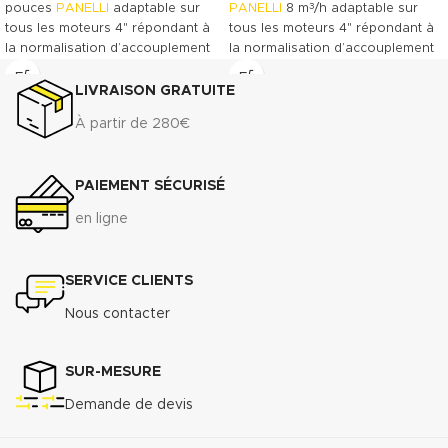
3
pouces
PANELLI
adaptable sur
PANELLI
8 m
/h adaptable sur
tous les moteurs 4" répondant à
tous les moteurs 4" répondant à
la normalisation d’accouplement
la normalisation d’accouplement
NEMA-4 Pompe à roues
NEMA-4 Pompe à roues
flottantes permettant d’accepter
flottantes permettant d’accepter
LIVRAISON GRATUITE
3
3
jusqu’à 300g de sable par m
.
jusqu’à 300g de sable par m
.
À partir de 280€
Télécharger la fiche technique
Télécharger la fiche technique
(.pdf)
(.pdf)
PAIEMENT SÉCURISÉ
Télécharger la documentation
Télécharger la documentation
commerciale (.pdf)
commerciale (.pdf)
en ligne
SERVICE CLIENTS
Nous contacter
SUR-MESURE
Demande de devis