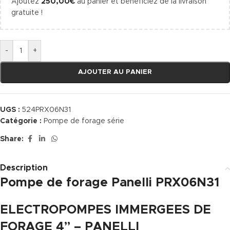
Ajoutez
250,00
€
au panier et bénéficiez de la livraison
gratuite !
-
+
AJOUTER AU PANIER
UGS :
524PRX06N31
Catégorie :
Pompe de forage série
Share:
Description
Pompe de forage Panelli PRX06N31
ELECTROPOMPES IMMERGEES DE
FORAGE 4” – PANELLI