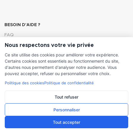
BESOIN D'AIDE ?
FAQ
Nous respectons votre vie privée
Lexique
Ce site utilise des cookies pour améliorer votre expérience.
Comment choisir ma pompe
Certains cookies sont essentiels au fonctionnement du site,
d'autres nous permettent d'analyser notre audience. Vous
pouvez accepter, refuser ou personnaliser votre choix.
Politique des cookies
Politique de confidentialité
INFORMATIONS LÉGALES
Conditions générales de vente
Tout refuser
Mentions légales
Personnaliser
Tout accepter
๏▣
AMITEC
2021 Création
Cercle Carré