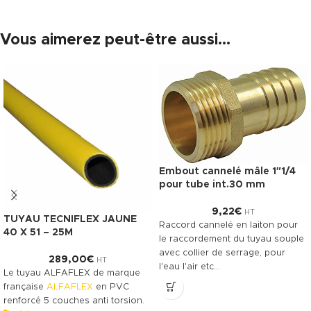
Vous aimerez peut-être aussi…
Embout cannelé mâle 1″1/4
pour tube int.30 mm
9,22
€
HT
TUYAU TECNIFLEX JAUNE
Raccord cannelé en laiton pour
40 X 51 – 25M
le raccordement du tuyau souple
avec collier de serrage, pour
289,00
€
HT
l'eau l'air etc…
Le tuyau ALFAFLEX de marque
française
ALFAFLEX
en PVC
renforcé 5 couches anti torsion.