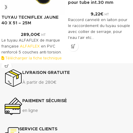
pour tube int.30 mm
9,22
€
HT
TUYAU TECNIFLEX JAUNE
Raccord cannelé en laiton pour
40 X 51 – 25M
le raccordement du tuyau souple
avec collier de serrage, pour
289,00
€
HT
l'eau l'air etc…
Le tuyau ALFAFLEX de marque
française
ALFAFLEX
en PVC
renforcé 5 couches anti torsion.
Télécharger la fiche technique
(.pdf)
LIVRAISON GRATUITE
À partir de 280€
PAIEMENT SÉCURISÉ
en ligne
SERVICE CLIENTS