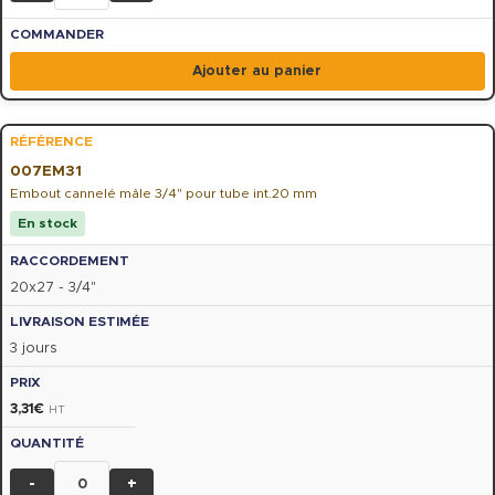
Ajouter au panier
007EM31
Embout cannelé mâle 3/4" pour tube int.20 mm
En stock
20x27 - 3/4"
3 jours
3,31
€
HT
-
+