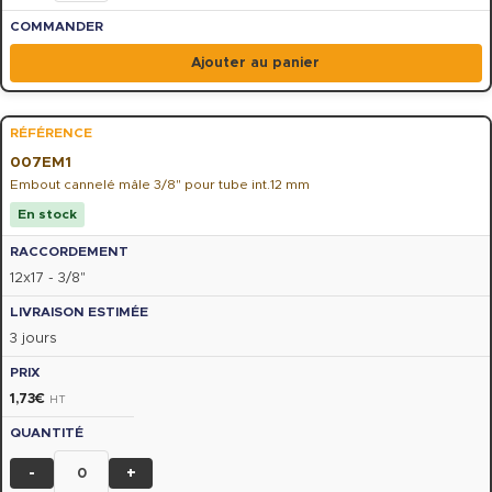
Ajouter au panier
007EM1
Embout cannelé mâle 3/8" pour tube int.12 mm
En stock
12x17 - 3/8"
3 jours
1,73
€
HT
-
+