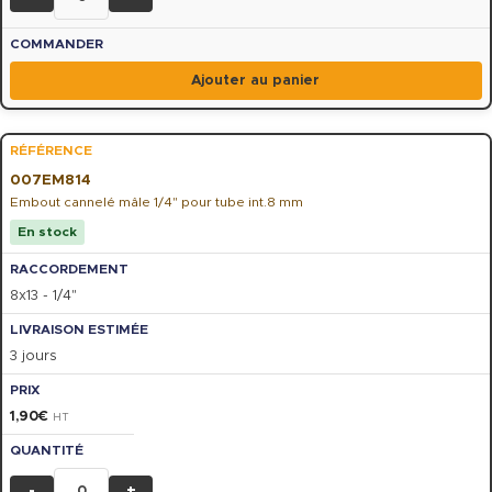
Ajouter au panier
007EM814
Embout cannelé mâle 1/4" pour tube int.8 mm
En stock
8x13 - 1/4"
3 jours
1,90
€
HT
-
+