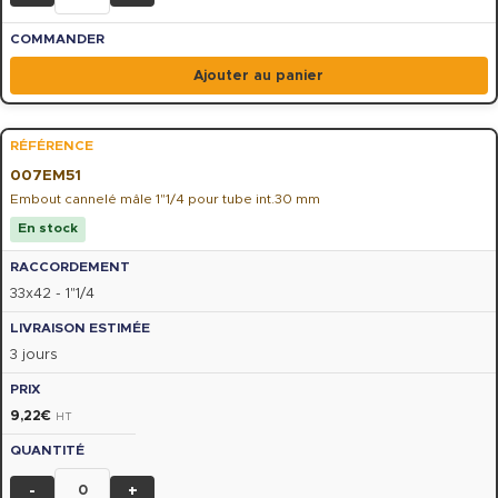
Ajouter au panier
007EM51
Embout cannelé mâle 1"1/4 pour tube int.30 mm
En stock
33x42 - 1"1/4
3 jours
9,22
€
HT
-
+