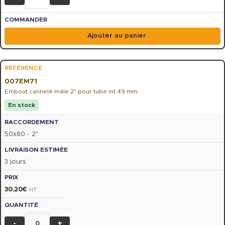
Ajouter au panier
007EM71
Embout cannelé mâle 2" pour tube int.49 mm
En stock
50x60 - 2"
3 jours
30,20
€
HT
-
+