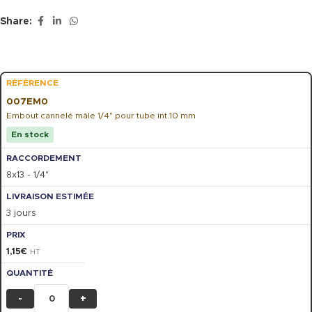
Share:
007EM0
Embout cannelé mâle 1/4" pour tube int.10 mm
En stock
8x13 - 1/4"
3 jours
1,15
€
HT
-
+