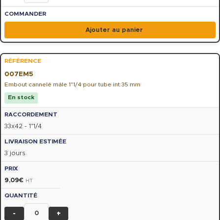
Ajouter au panier
007EM5
Embout cannelé mâle 1"1/4 pour tube int.35 mm
En stock
33x42 - 1"1/4
3 jours
9,09
€
HT
-
+