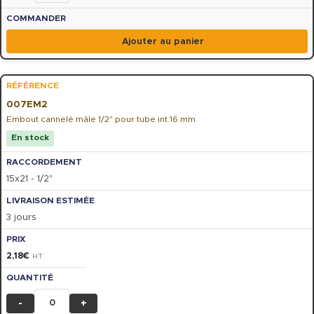
Ajouter au panier
007EM2
Embout cannelé mâle 1/2" pour tube int.16 mm
En stock
15x21 - 1/2"
3 jours
2,18
€
HT
-
+