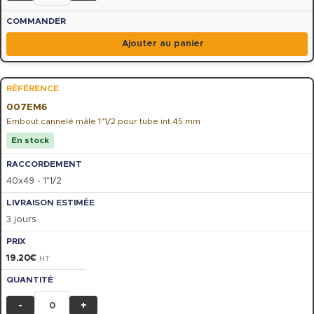
Ajouter au panier
007EM6
Embout cannelé mâle 1"1/2 pour tube int.45 mm
En stock
40x49 - 1"1/2
3 jours
19,20
€
HT
-
+