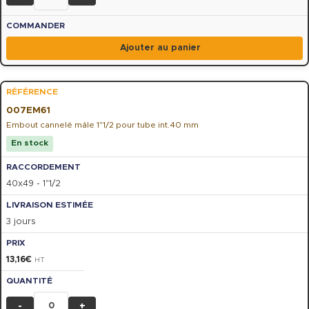
Ajouter au panier
007EM61
Embout cannelé mâle 1"1/2 pour tube int.40 mm
En stock
40x49 - 1"1/2
3 jours
13,16
€
HT
-
+