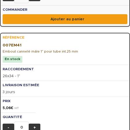
Ajouter au panier
007EM41
Embout cannelé mâle 1" pour tube int.25 mm
En stock
26x34 - 1"
3 jours
5,06
€
HT
-
+