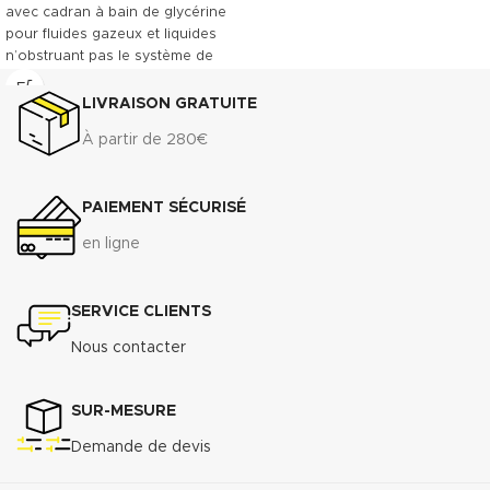
avec cadran à bain de glycérine
pour fluides gazeux et liquides
n’obstruant pas le système de
mesure ou n’attaquant pas les
alliages de cuivre, hydraulique,
LIVRAISON GRATUITE
compresseurs et construction
À partir de 280€
navale. Vitre polycarbonate.
Indice de protection IP65. Tube
de bourdon laiton. Double
PAIEMENT SÉCURISÉ
graduation bar/psi.
Télécharger la documentation
en ligne
commerciale (.pdf)
SERVICE CLIENTS
Nous contacter
SUR-MESURE
Demande de devis