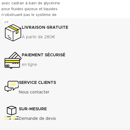
avec cadran à bain de glycérine
pour fluides gazeux et liquides
n’obstruant pas le système de
mesure ou n’attaquant pas les
alliages de cuivre, hydraulique,
LIVRAISON GRATUITE
compresseurs et construction
À partir de 280€
navale. Vitre polycarbonate.
Indice de protection IP65. Tube
de bourdon laiton. Double
PAIEMENT SÉCURISÉ
graduation bar/psi.
Télécharger la documentation
en ligne
commerciale (.pdf)
SERVICE CLIENTS
Nous contacter
SUR-MESURE
Demande de devis