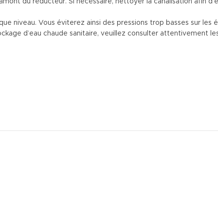
mont du réducteur. Si nécessaire, nettoyer la canalisation afin d’él
que niveau. Vous éviterez ainsi des pressions trop basses sur les é
ckage d’eau chaude sanitaire, veuillez consulter attentivement les 