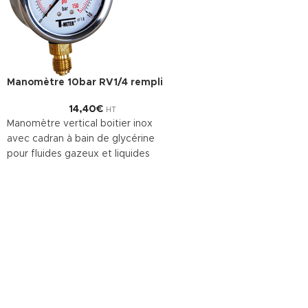
Manomètre 10bar RV1/4 rempli
14,40
€
HT
Manomètre vertical boitier inox
avec cadran à bain de glycérine
pour fluides gazeux et liquides
n’obstruant pas le système de
mesure ou n’attaquant pas les
alliages de cuivre, hydraulique,
compresseurs et construction
navale. Vitre polycarbonate. Indice
de protection IP65. Tube de
bourdon laiton. Double graduation
bar/psi.
Télécharger la documentation