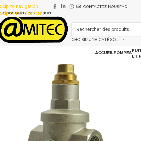
Skip to navigation
CONTACTEZ-NOUS
FAQ
CONNEXION / INSCRIPTION
Skip to main content
CHOISIR UNE CATÉGORIE
PUI
ACCUEIL
POMPES
ET 