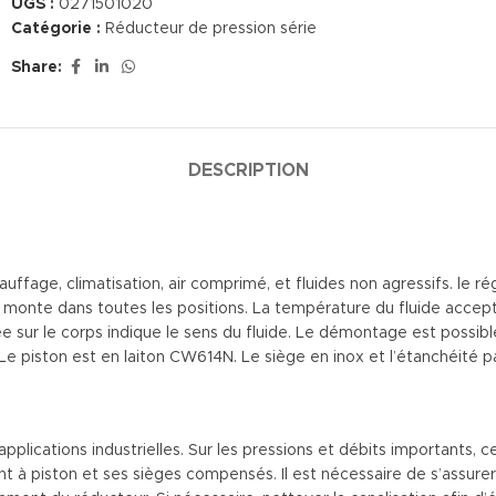
UGS :
0271501020
Catégorie :
Réducteur de pression série
Share:
DESCRIPTION
ffage, climatisation, air comprimé, et fluides non agressifs. le ré
e monte dans toutes les positions. La température du fluide accep
 sur le corps indique le sens du fluide. Le démontage est possibl
 piston est en laiton CW614N. Le siège en inox et l’étanchéité pa
applications industrielles. Sur les pressions et débits importants, 
 à piston et ses sièges compensés. Il est nécessaire de s’assurer q