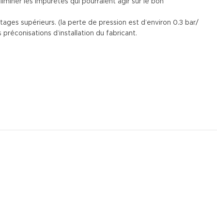
iminer les impuretés qui pourraient agir sur le bon
tages supérieurs. (la perte de pression est d’environ 0.3 bar/
préconisations d’installation du fabricant.