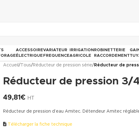
TS
ACCESSOIRE
VARIATEUR
IRRIGATION
ROBINETTERIE
GAI
FORAGE
ÉLECTRIQUE
FREQUENCE
AGRICOLE
RACCORDEMENT
TUY
Accueil
/
Tous
/
Réducteur de pression série
/
Réducteur de press
Réducteur de pression 3/
49,81
€
HT
Réducteur de pression d’eau Amitec. Détendeur Amitec réglable e
Télécharger la fiche technique