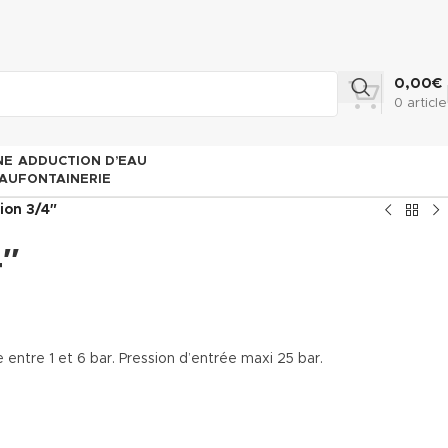
0,00
€
0
article
NE
ADDUCTION D’EAU
AU
FONTAINERIE
ion 3/4″
4″
ntre 1 et 6 bar. Pression d’entrée maxi 25 bar.