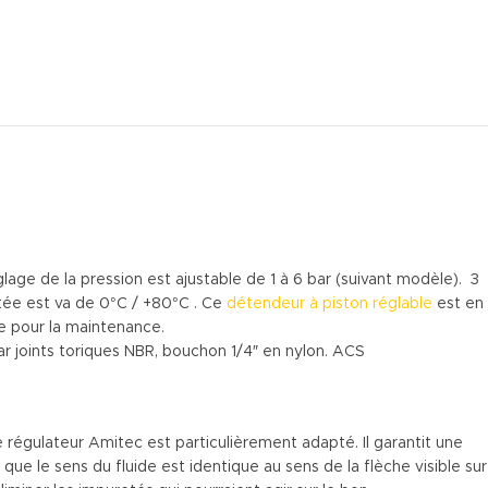
glage de la pression est ajustable de 1 à 6 bar (suivant modèle). 3
tée est va de 0°C / +80°C . Ce
détendeur à piston réglable
est en
e pour la maintenance.
r joints toriques NBR, bouchon 1/4″ en nylon. ACS
ce régulateur Amitec est particulièrement adapté. Il garantit une
ue le sens du fluide est identique au sens de la flèche visible sur