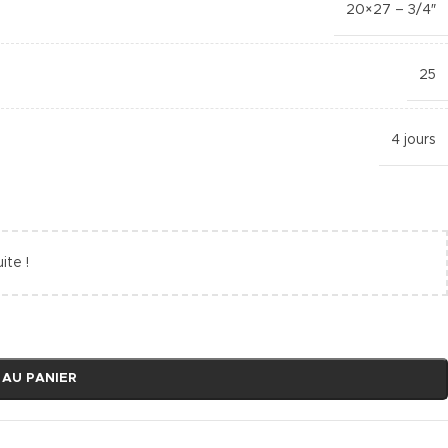
20×27 – 3/4″
25
4 jours
ite !
 AU PANIER