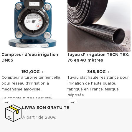
Compteur d’eau irrigation
tuyau d’irrigation TECNITEX:
DN65
76 en 40 mètres
192,00
€
348,80
€
HT
HT
Compteur à turbine tangentielle
Tuyau plat haute résistance pour
pour réseau d’irrigation à
irrigation de haute qualité,
mécanisme amovible.
fabriqué en France. Marque
déposée.
Ce compteur d’eau est pré-
équipé pour recevoir la pose
Télécharger la fiche technique
LIVRAISON GRATUITE
d’un émetteur à impulsions.
(.pdf)
Classe métrologique A. Corps en
À partir de 280€
fonte revêtu, offrant une grande
résistance à l’usure.