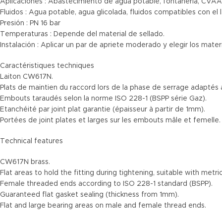
Aplicaciones : Abastecimiento de agua potable, fontanería, CVAA
Fluidos : Agua potable, agua glicolada, fluidos compatibles con el 
Presión : PN 16 bar
Temperaturas : Depende del material de sellado.
Instalación : Aplicar un par de apriete moderado y elegir los mate
Caractéristiques techniques
Laiton CW617N.
Plats de maintien du raccord lors de la phase de serrage adaptés
Embouts taraudés selon la norme ISO 228-1 (BSPP série Gaz).
Etanchéité par joint plat garantie (épaisseur à partir de 1mm).
Portées de joint plates et larges sur les embouts mâle et femelle.
Technical features
CW617N brass.
Flat areas to hold the fitting during tightening, suitable with metri
Female threaded ends according to ISO 228-1 standard (BSPP).
Guaranteed flat gasket sealing (thickness from 1mm).
Flat and large bearing areas on male and female thread ends.