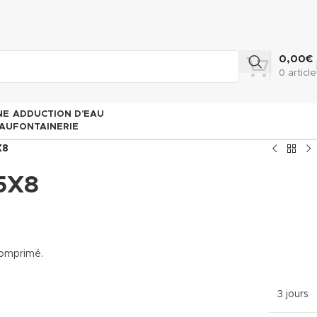
0,00
€
0
article
NE
ADDUCTION D’EAU
AU
FONTAINERIE
X8
5X8
 comprimé.
3 jours