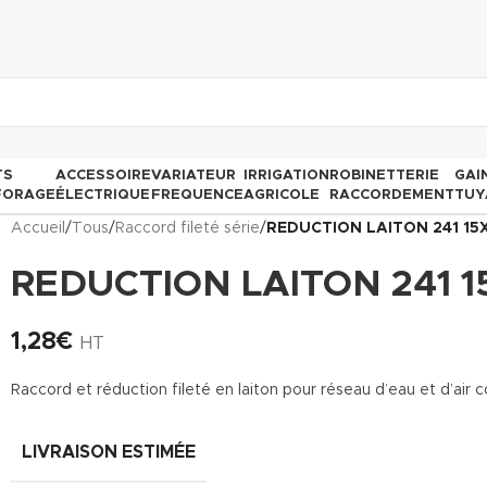
TS
ACCESSOIRE
VARIATEUR
IRRIGATION
ROBINETTERIE
GAI
FORAGE
ÉLECTRIQUE
FREQUENCE
AGRICOLE
RACCORDEMENT
TUY
Accueil
/
Tous
/
Raccord fileté série
/
REDUCTION LAITON 241 15
REDUCTION LAITON 241 1
1,28
€
HT
Raccord et réduction fileté en laiton pour réseau d’eau et d’air
LIVRAISON ESTIMÉE