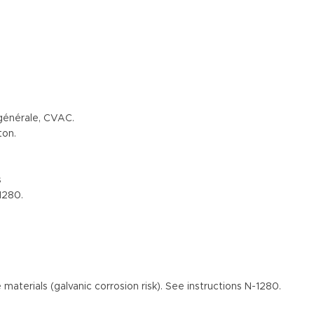
 générale, CVAC.
ton.
s
1280.
materials (galvanic corrosion risk). See instructions N-1280.