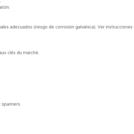
.
latón.
riales adecuados (riesgo de corrosión galvánica). Ver instrucciones
 aux clés du marché.
c spanners.