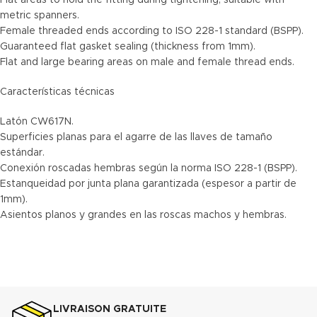
Flat areas to hold the fitting during tightening, suitable with
metric spanners.
Female threaded ends according to ISO 228-1 standard (BSPP).
Guaranteed flat gasket sealing (thickness from 1mm).
Flat and large bearing areas on male and female thread ends.
Características técnicas
Latón CW617N.
Superficies planas para el agarre de las llaves de tamaño
estándar.
Conexión roscadas hembras según la norma ISO 228-1 (BSPP).
Estanqueidad por junta plana garantizada (espesor a partir de
1mm).
Asientos planos y grandes en las roscas machos y hembras.
LIVRAISON GRATUITE