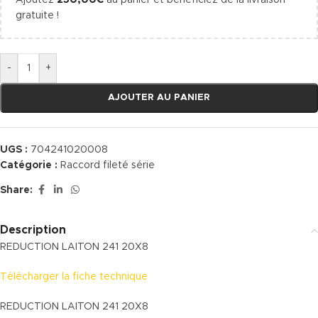
Ajoutez
250,00
€
au panier et bénéficiez de la livraison
gratuite !
-
+
AJOUTER AU PANIER
UGS :
704241020008
Catégorie :
Raccord fileté série
Share:
Description
REDUCTION LAITON 241 20X8
Télécharger la fiche technique
REDUCTION LAITON 241 20X8