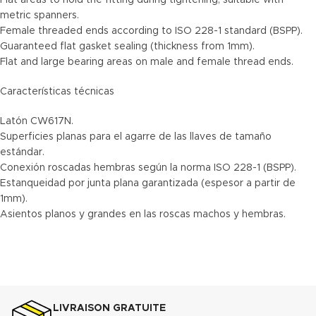
Flat areas to hold the fitting during tightening, suitable with
metric spanners.
Female threaded ends according to ISO 228-1 standard (BSPP).
Guaranteed flat gasket sealing (thickness from 1mm).
Flat and large bearing areas on male and female thread ends.
Características técnicas
Latón CW617N.
Superficies planas para el agarre de las llaves de tamaño
estándar.
Conexión roscadas hembras según la norma ISO 228-1 (BSPP).
Estanqueidad por junta plana garantizada (espesor a partir de
1mm).
Asientos planos y grandes en las roscas machos y hembras.
LIVRAISON GRATUITE