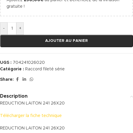
Ajoutez
250,00
€
au panier et bénéficiez de la livraison
gratuite !
-
+
AJOUTER AU PANIER
UGS :
704241026020
Catégorie :
Raccord fileté série
Share:
Description
REDUCTION LAITON 241 26X20
Télécharger la fiche technique
REDUCTION LAITON 241 26X20