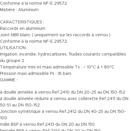
Conforme à la norme NF-E 29572
Matière : Aluminium
CARACTERISTIQUES :
Raccords en aluminium
Joint NBR blanc ( uniquement sur les raccords à verrou )
Conforme à la norme NF-E 29572
UTILISATION :
Irrigation, incendie, hydrocarbures, fluides courants compatibles
du groupe 2
Température mini et maxi admissible Ts : – 10°C à + 80°C
Pression maxi admissible Ps : 16 bars
GAMME :
à douille annelée à verrou Ref.2410 du DN 20-25 au DN 150-152
à douille annelée réduite à verrou avec collerette Ref.2411 du DN
50-51 au DN 150-152
Jonction symétrique à verrou Ref.2412 du DN 40-25 au DN 150-
100
mâle BSP à verrou Ref.2413 du DN 20 au DN 150
femelle BSP à verrou Ref.2414 du DN 20 au DN 150