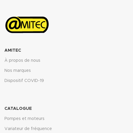
ASTM oil N°3 5h 150°C : <10%
ASTM oil N°3 5h 150°C : <10%
ASTM fuel B 5h RT : <12%
ASTM fuel B 5h RT : <12%
Propriétés transmise pour
Propriétés transmise pour
l’épaisseur 2mm.
l’épaisseur 2mm.
Télécharger la fiche technique
Télécharger la fiche technique
(.pdf)
(.pdf)
AMITEC
À propos de nous
Nos marques
Dispositif COVID-19
CATALOGUE
Pompes et moteurs
Variateur de fréquence