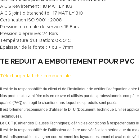
A.C.S Revêtement : 18 MAT LY 183
A.C.S joint d’étanchéité : 17 MAT LY 310
Certification ISO 9001 : 2008
Pression maximale de service: 16 Bars
Pression d’épreuve: 24 Bars
Température d’utilisation: 0-50°C
Epaisseur de la fonte : + ou – 7mm
TE REDUIT A EMBOITEMENT POUR PVC
Télécharger la fiche commerciale
Il est de la responsabilité du client et de l’installateur de vérifier l’adéquation en
Nos produits doivent être mis en œuvre et utilisés par des professionnels compéten
qualité (PAQ) qui régit le chantier dans lequel nos produits sont posés.
Il est fortement recommandé d’utiliser le DTU (Document Technique Unifié) applic
Techniques).
Le CCT (Cahier des Clauses Techniques) définit les conditions à respecter dans le
Il est de la responsabilité de l’utilisateur de faire une vérification périodique du 
Il est indispensable : d’aligner correctement les tuyauteries amont et aval et de vér