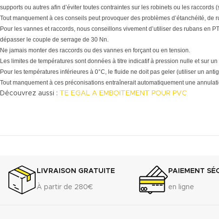
supports ou autres afin d’éviter toutes contraintes sur les robinets ou les raccords 
Tout manquement à ces conseils peut provoquer des problèmes d’étanchéité, de r
Pour les vannes et raccords, nous conseillons vivement d’utiliser des rubans en PTF
dépasser le couple de serrage de 30 Nn.
Ne jamais monter des raccords ou des vannes en forçant ou en tension.
Les limites de températures sont données à titre indicatif à pression nulle et sur un
Pour les températures inférieures à 0°C, le fluide ne doit pas geler (utiliser un antig
Tout manquement à ces préconisations entraînerait automatiquement une annulatio
Découvrez aussi :
TE EGAL A EMBOITEMENT POUR PVC
LIVRAISON GRATUITE
PAIEMENT SÉ
À partir de 280€
en ligne