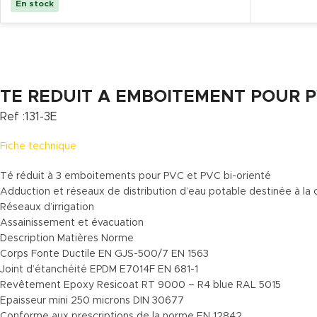
En stock
TE REDUIT A EMBOITEMENT POUR 
Ref :131-3E
Fiche technique
Té réduit à 3 emboitements pour PVC et PVC bi-orienté
Adduction et réseaux de distribution d’eau potable destinée à l
Réseaux d’irrigation
Assainissement et évacuation
Description Matières Norme
Corps Fonte Ductile EN GJS-500/7 EN 1563
Joint d’étanchéité EPDM E7014F EN 681-1
Revêtement Epoxy Resicoat RT 9000 – R4 blue RAL 5015
Epaisseur mini 250 microns DIN 30677
Conforme aux prescriptions de la norme EN 12842