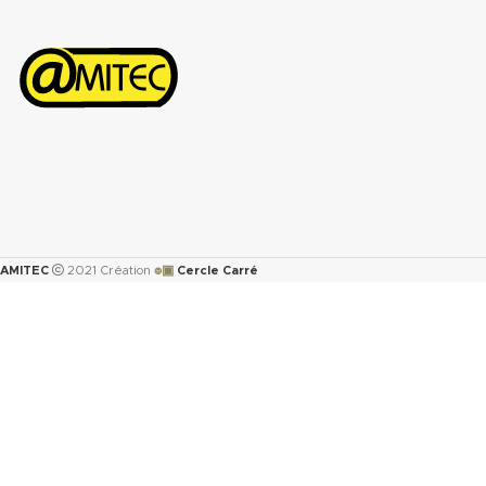
๏▣
AMITEC
2021 Création
Cercle Carré