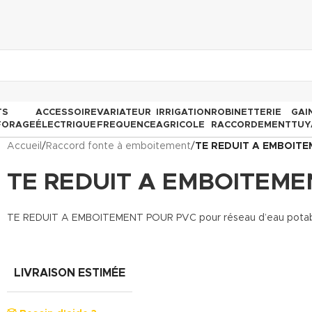
TS
ACCESSOIRE
VARIATEUR
IRRIGATION
ROBINETTERIE
GAI
FORAGE
ÉLECTRIQUE
FREQUENCE
AGRICOLE
RACCORDEMENT
TUY
Accueil
/
Raccord fonte à emboitement
/
TE REDUIT A EMBOIT
TE REDUIT A EMBOITEME
TE REDUIT A EMBOITEMENT POUR PVC pour réseau d’eau potable, l
LIVRAISON ESTIMÉE