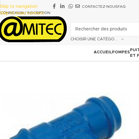
Skip to navigation
CONTACTEZ-NOUS
FAQ
CONNEXION / INSCRIPTION
Skip to main content
CHOISIR UNE CATÉGORIE
PUI
ACCUEIL
POMPES
ET 