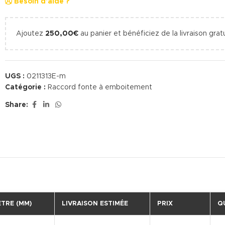
Besoin d'aide ?
Ajoutez
250,00
€
au panier et bénéficiez de la livraison gratu
UGS :
0211313E-m
Catégorie :
Raccord fonte à emboitement
Share:
TRE (MM)
LIVRAISON ESTIMÉE
PRIX
Q