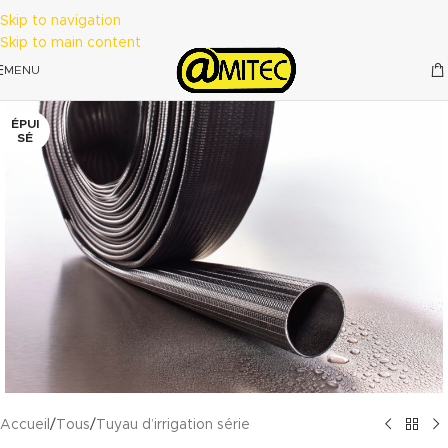
Skip to navigation
Skip to main content
MENU
ÉPUI
SÉ
Accueil
/
Tous
/
Tuyau d’irrigation série