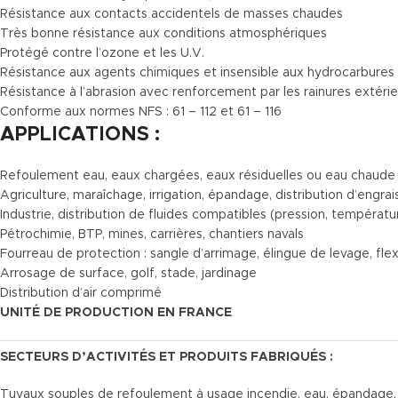
Résistance aux contacts accidentels de masses chaudes
Très bonne résistance aux conditions atmosphériques
Protégé contre l’ozone et les U.V.
Résistance aux agents chimiques et insensible aux hydrocarbures
Résistance à l’abrasion avec renforcement par les rainures extéri
Conforme aux normes NFS : 61 – 112 et 61 – 116
APPLICATIONS :
Refoulement eau, eaux chargées, eaux résiduelles ou eau chaude
Agriculture, maraîchage, irrigation, épandage, distribution d’engra
Industrie, distribution de fluides compatibles (pression, températu
Pétrochimie, BTP, mines, carrières, chantiers navals
Fourreau de protection : sangle d’arrimage, élingue de levage, fle
Arrosage de surface, golf, stade, jardinage
Distribution d’air comprimé
UNITÉ DE PRODUCTION EN FRANCE
SECTEURS D’ACTIVITÉS ET PRODUITS FABRIQUÉS :
Tuyaux souples de refoulement à usage incendie, eau, épandage, a