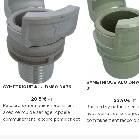
SYMETRIQUE ALU DN80
SYMETRIQUE ALU DN80 DA76
3″
20,51
€
HT
23,80
€
HT
Raccord symétrique en aluminium
Raccord symétrique en 
avec verrou de serrage. Appelé
avec verrou de serrage.
communément raccord pompier cet
communément raccord p
accessoire est utilisé pour le
accessoire est utilisé pou
raccordement des tuyaux souples.
raccordement des tuyaux