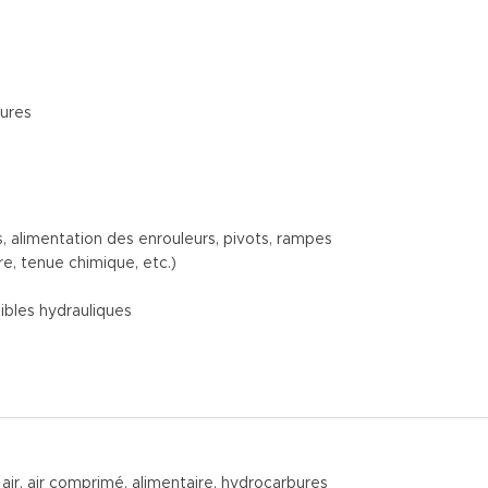
eures
is, alimentation des enrouleurs, pivots, rampes
re, tenue chimique, etc.)
xibles hydrauliques
ir, air comprimé, alimentaire, hydrocarbures