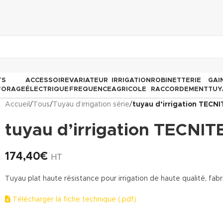
TS
ACCESSOIRE
VARIATEUR
IRRIGATION
ROBINETTERIE
GAI
FORAGE
ÉLECTRIQUE
FREQUENCE
AGRICOLE
RACCORDEMENT
TUY
Accueil
/
Tous
/
Tuyau d’irrigation série
/
tuyau d’irrigation TECN
tuyau d’irrigation TECNIT
174,40
€
HT
Tuyau plat haute résistance pour irrigation de haute qualité, fa
Télécharger la fiche technique (.pdf)