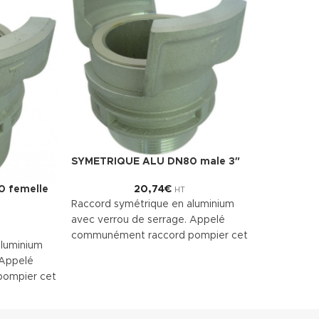
SYMETRIQUE ALU DN80 male 3″
 femelle
20,74
€
HT
Raccord symétrique en aluminium
avec verrou de serrage. Appelé
communément raccord pompier cet
aluminium
accessoire est utilisé pour le
 Appelé
raccordement des tuyaux souples.
ompier cet
r le
 souples.