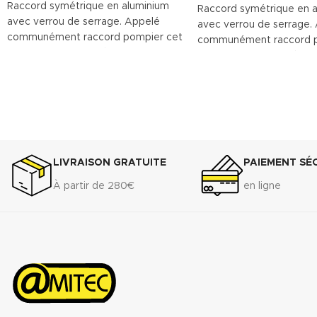
Raccord symétrique en aluminium
Raccord symétrique en 
avec verrou de serrage. Appelé
avec verrou de serrage.
communément raccord pompier cet
communément raccord p
accessoire est utilisé pour le
accessoire est utilisé pou
raccordement des tuyaux souples.
raccordement des tuyaux
LIVRAISON GRATUITE
PAIEMENT SÉ
À partir de 280€
en ligne