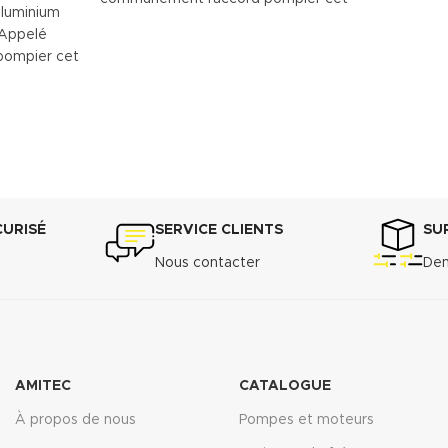
aluminium
accessoire est utilisé pour le
 Appelé
raccordement des tuyaux souples.
ompier cet
r le
 souples.
CURISÉ
SERVICE CLIENTS
SU
Nous contacter
Dem
AMITEC
CATALOGUE
À propos de nous
Pompes et moteurs