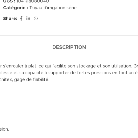
UGS :
104IRRI080040
Catégorie :
Tuyau d’irrigation série
Share:
DESCRIPTION
s’enrouler à plat, ce qui facilite son stockage et son utilisation. G
plesse et sa capacité à supporter de fortes pressions en font un é
itex, gage de fiabilité.
sion.