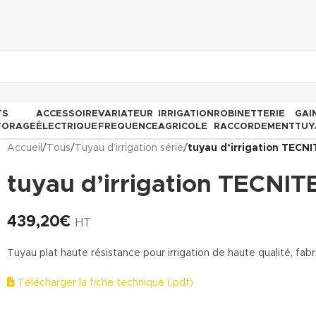
TS
ACCESSOIRE
VARIATEUR
IRRIGATION
ROBINETTERIE
GAI
FORAGE
ÉLECTRIQUE
FREQUENCE
AGRICOLE
RACCORDEMENT
TUY
Accueil
/
Tous
/
Tuyau d’irrigation série
/
tuyau d’irrigation TECN
tuyau d’irrigation TECNIT
439,20
€
HT
Tuyau plat haute résistance pour irrigation de haute qualité, fa
Télécharger la fiche technique (.pdf)