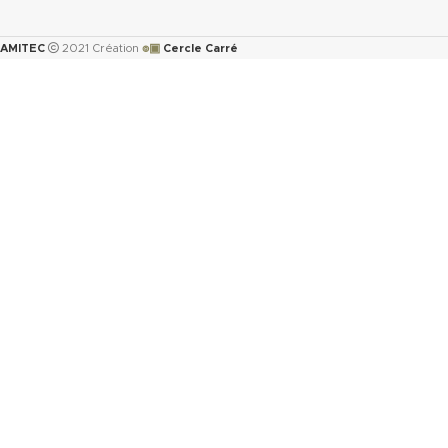
Augmentation ASTMF-14
immersion dans : ASTM oi
๏▣
AMITEC
2021 Création
Cercle Carré
150°C <5%
ASTM oil N°3 5h 150°C :
ASTM fuel B 5h RT : <12
Propriétés transmise pou
l’épaisseur 2mm.
Télécharger la fiche t
(.pdf)