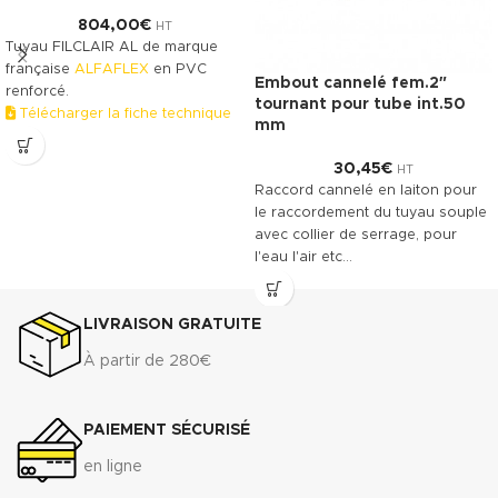
804,00
€
HT
Tuyau FILCLAIR AL de marque
française
ALFAFLEX
en PVC
Embout cannelé fem.2″
renforcé.
tournant pour tube int.50
Télécharger la fiche technique
mm
(.pdf)
30,45
€
HT
Raccord cannelé en laiton pour
le raccordement du tuyau souple
avec collier de serrage, pour
l'eau l'air etc…
LIVRAISON GRATUITE
À partir de 280€
PAIEMENT SÉCURISÉ
en ligne