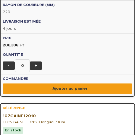
220
4 jours
206,30
€
HT
-
+
Ajouter au panier
107GAINF12010
TECNIGAINE F DN120 longueur 10m
En stock