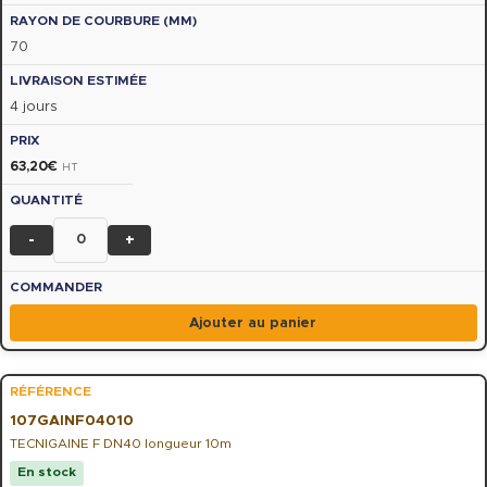
70
4 jours
63,20
€
HT
-
+
Ajouter au panier
107GAINF04010
TECNIGAINE F DN40 longueur 10m
En stock