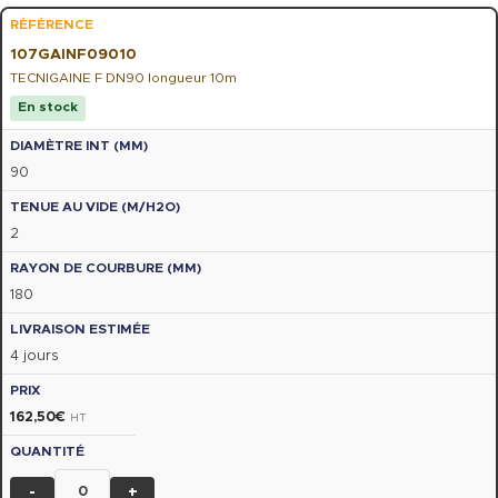
107GAINF09010
TECNIGAINE F DN90 longueur 10m
En stock
90
2
180
4 jours
162,50
€
HT
-
+