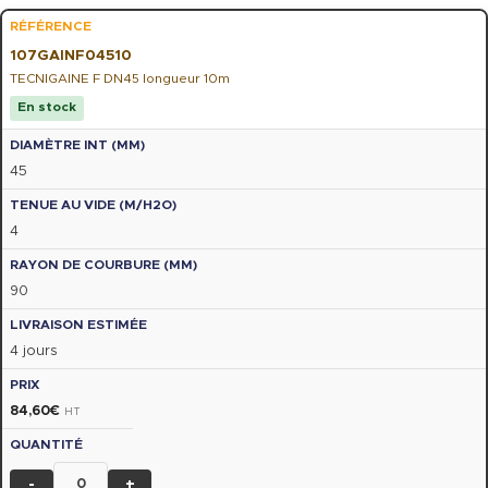
107GAINF04510
TECNIGAINE F DN45 longueur 10m
En stock
45
4
90
4 jours
84,60
€
HT
-
+