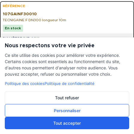
107GAINF30010
TECNIGAINE F DN300 longueur 10m
En stock
Nous respectons votre vie privée
300
Ce site utilise des cookies pour améliorer votre expérience.
Certains cookies sont essentiels au fonctionnement du site,
1
d'autres nous permettent d'analyser notre audience. Vous
pouvez accepter, refuser ou personnaliser votre choix.
600
Politique des cookies
Politique de confidentialité
4 jours
Tout refuser
Personnaliser
634,30
€
HT
Tout accepter
-
+