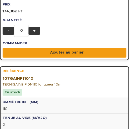
174,30
€
HT
-
+
Ajouter au panier
107GAINF11010
TECNIGAINE F DN110 longueur 10m
En stock
110
2