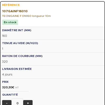
107GAINF16010
TECNIGAINE F DN160 longueur 10m
En stock
160
1
320
4 jours
320,30
€
HT
-
+