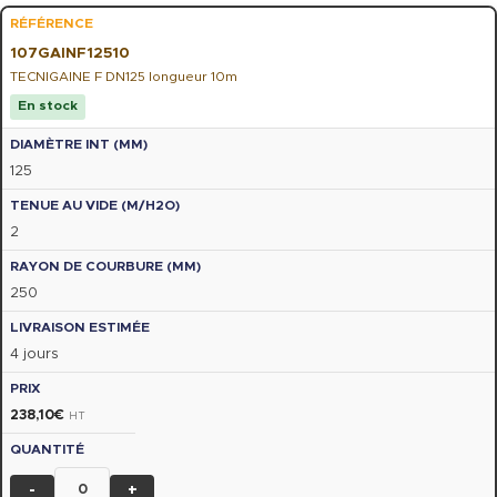
107GAINF12510
TECNIGAINE F DN125 longueur 10m
En stock
125
2
250
4 jours
238,10
€
HT
-
+