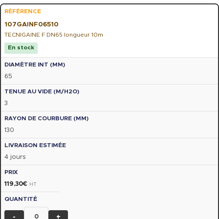
107GAINF06510
TECNIGAINE F DN65 longueur 10m
En stock
65
3
130
4 jours
119,30
€
HT
-
+