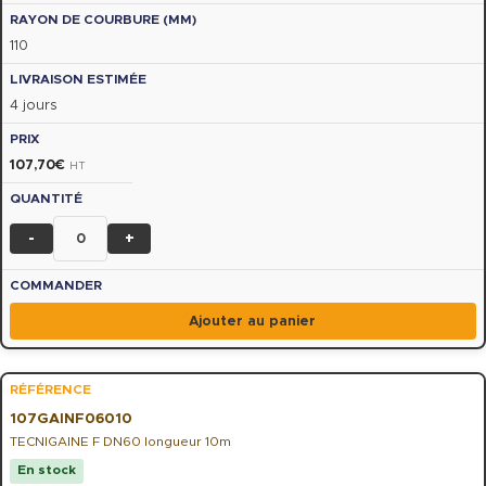
110
4 jours
107,70
€
HT
-
+
Ajouter au panier
107GAINF06010
TECNIGAINE F DN60 longueur 10m
En stock