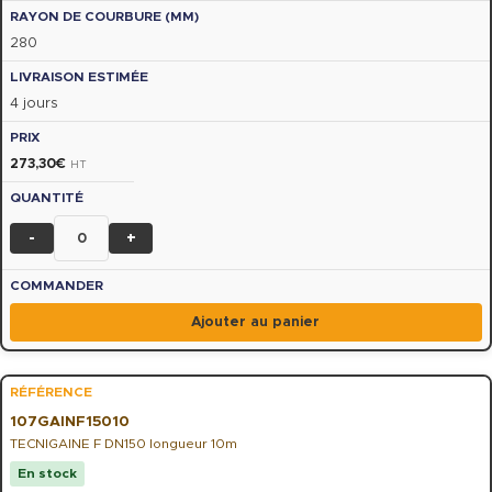
280
4 jours
273,30
€
HT
-
+
Ajouter au panier
107GAINF15010
TECNIGAINE F DN150 longueur 10m
En stock