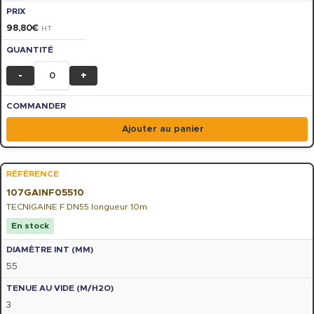
98,80
€
HT
-
+
Ajouter au panier
107GAINF05510
TECNIGAINE F DN55 longueur 10m
En stock
55
3