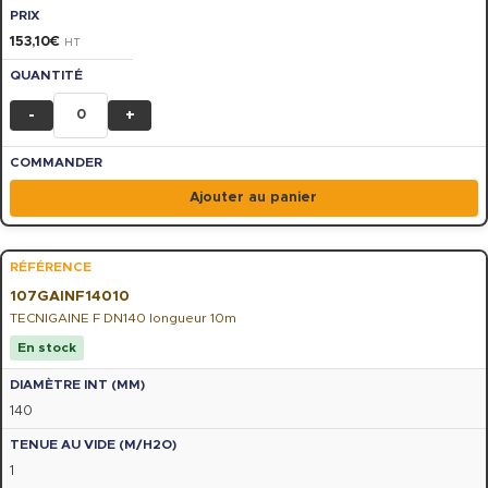
153,10
€
HT
-
+
Ajouter au panier
107GAINF14010
TECNIGAINE F DN140 longueur 10m
En stock
140
1