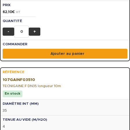
62,10
€
HT
-
+
Ajouter au panier
107GAINF03510
TECNIGAINE F DN35 longueur 10m
En stock
35
4