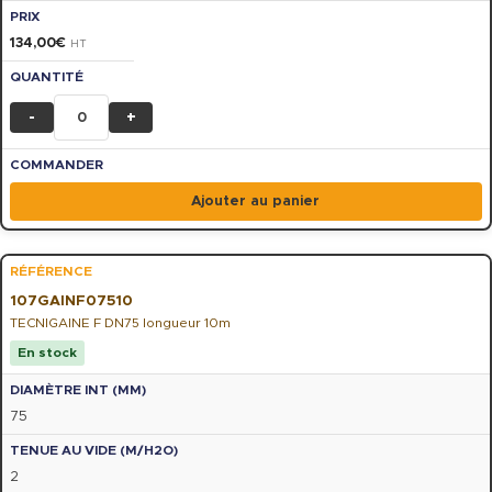
134,00
€
HT
-
+
Ajouter au panier
107GAINF07510
TECNIGAINE F DN75 longueur 10m
En stock
75
2