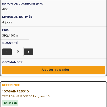
400
4 jours
392,40
€
HT
-
+
Ajouter au panier
107GAINF25010
TECNIGAINE F DN250 longueur 10m
En stock