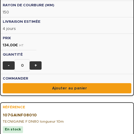
150
4 jours
134,00
€
HT
-
+
Ajouter au panier
107GAINF08010
TECNIGAINE F DN80 longueur 10m
En stock