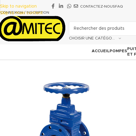
Skip to navigation
CONTACTEZ-NOUS
FAQ
CONNEXION / INSCRIPTION
Skip to main content
CHOISIR UNE CATÉGORIE
PUI
ACCUEIL
POMPES
ET 