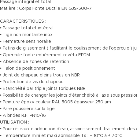
Passage intégral et total
Matière : Corps Fonte Ductile EN GJS-500-7
CARACTERISTIQUES :
• Passage total et intégral
• Tige non montante inox
• Fermeture sens horaire
• Patins de glissement ( facilitant le coulissement de l’opercule )
• Opercule fonte entièrement revêtu EPDM
• Absence de zones de rétention
• Talon de positionnement
• Joint de chapeau pleins trous en NBR
• Protection de vis de chapeau
• Etanchéité par triple joints toriques NBR
• Possibilité de changer les joints d’étanchéité à l’axe sous pressi
• Peinture époxy couleur RAL 5005 épaisseur 250 µm
• Pare poussière sur la tige
• A brides R.F. PN10/16
UTILISATION :
• Pour réseaux d’adduction d’eau, assainissement, traitement des e
• Température mini et maxi admissible Ts : – 10°C à + 70°C