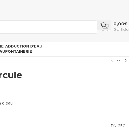
0,00
€
0
article
NE
ADDUCTION D’EAU
AU
FONTAINERIE
rcule
 d’eau.
DN 250