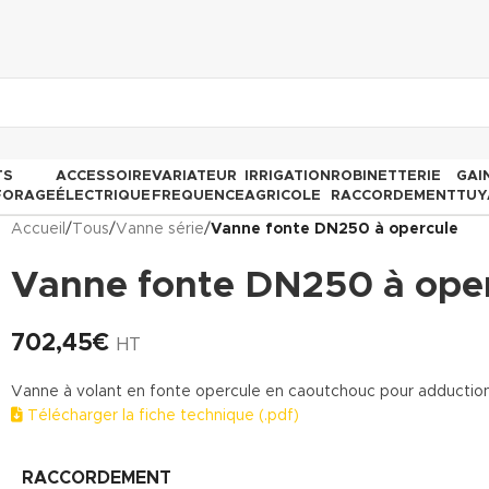
TS
ACCESSOIRE
VARIATEUR
IRRIGATION
ROBINETTERIE
GAI
FORAGE
ÉLECTRIQUE
FREQUENCE
AGRICOLE
RACCORDEMENT
TUY
Accueil
/
Tous
/
Vanne série
/
Vanne fonte DN250 à opercule
Vanne fonte DN250 à ope
702,45
€
HT
Vanne à volant en fonte opercule en caoutchouc pour adduction
Télécharger la fiche technique (.pdf)
RACCORDEMENT