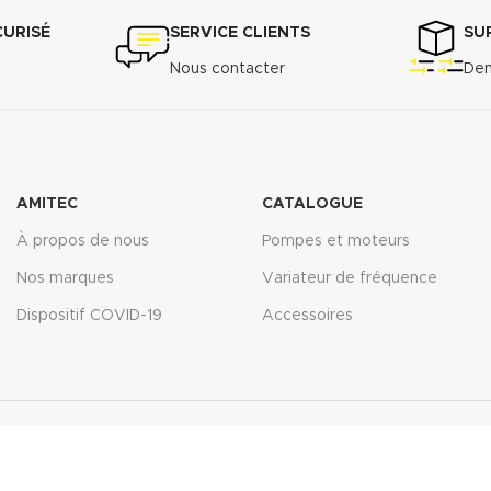
s assurant
CURISÉ
SERVICE CLIENTS
SU
Nous contacter
Dem
cm
3
36 A : 7% -
 ASTM F-36
AMITEC
CATALOGUE
transversale
À propos de nous
Pompes et moteurs
...................7
Nos marques
Variateur de fréquence
Dispositif COVID-19
Accessoires
3535/6 :
6 après
l N°1 5h
 <10%
%
r