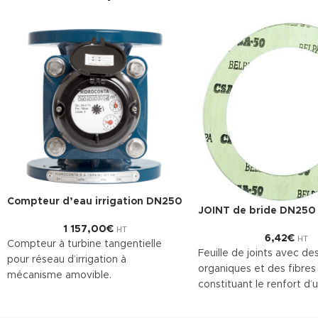
Compteur d’eau irrigation DN250
JOINT de bride DN250
1 157,00
€
HT
6,42
€
HT
Compteur à turbine tangentielle
Feuille de joints avec des
pour réseau d’irrigation à
organiques et des fibres
mécanisme amovible.
constituant le renfort d’
Ce compteur d’eau est pré-équipé
en caoutchouc NBR. Le
pour recevoir la pose d’un émetteur
TECNIFIBRE80 possède a