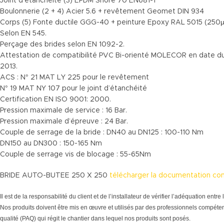
Joint d’étanchéité (3) EPDM Shore 70 EN681-1
Boulonnerie (2 + 4) Acier 5.6 + revêtement Geomet DIN 934
Corps (5) Fonte ductile GGG-40 + peinture Epoxy RAL 5015 (250µ
Selon EN 545.
Perçage des brides selon EN 1092-2.
Attestation de compatibilité PVC Bi-orienté MOLECOR en date du
2013.
ACS : N° 21 MAT LY 225 pour le revêtement
N° 19 MAT NY 107 pour le joint d’étanchéité
Certification EN ISO 9001: 2000.
Pression maximale de service : 16 Bar.
Pression maximale d’épreuve : 24 Bar.
Couple de serrage de la bride : DN40 au DN125 : 100-110 Nm
DN150 au DN300 : 150-165 Nm
Couple de serrage vis de blocage : 55-65Nm
BRIDE AUTO-BUTEE 250 X 250
télécharger la documentation co
Il est de la responsabilité du client et de l’installateur de vérifier l’adéquation en
Nos produits doivent être mis en œuvre et utilisés par des professionnels compéten
qualité (PAQ) qui régit le chantier dans lequel nos produits sont posés.