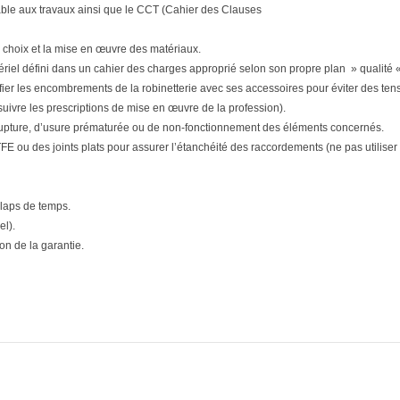
able aux travaux ainsi que le CCT (Cahier des Clauses
 choix et la mise en œuvre des matériaux.
matériel défini dans un cahier des charges approprié selon son propre plan » qualité «
ifier les encombrements de la robinetterie avec ses accessoires pour éviter des tensi
(suivre les prescriptions de mise en œuvre de la profession).
upture, d’usure prématurée ou de non-fonctionnement des éléments concernés.
E ou des joints plats pour assurer l’étanchéité des raccordements (ne pas utiliser d
 laps de temps.
el).
n de la garantie.