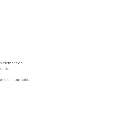
’un élément de
ienté.
on d’eau potable.