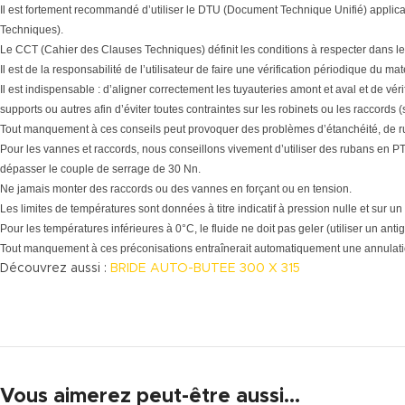
Il est fortement recommandé d’utiliser le DTU (Document Technique Unifié) applic
Techniques).
Le CCT (Cahier des Clauses Techniques) définit les conditions à respecter dans le
Il est de la responsabilité de l’utilisateur de faire une vérification périodique du 
Il est indispensable : d’aligner correctement les tuyauteries amont et aval et de vér
supports ou autres afin d’éviter toutes contraintes sur les robinets ou les raccords 
Tout manquement à ces conseils peut provoquer des problèmes d’étanchéité, de r
Pour les vannes et raccords, nous conseillons vivement d’utiliser des rubans en PTF
dépasser le couple de serrage de 30 Nn.
Ne jamais monter des raccords ou des vannes en forçant ou en tension.
Les limites de températures sont données à titre indicatif à pression nulle et sur un
Pour les températures inférieures à 0°C, le fluide ne doit pas geler (utiliser un antig
Tout manquement à ces préconisations entraînerait automatiquement une annulatio
Découvrez aussi :
BRIDE AUTO-BUTEE 300 X 315
Vous aimerez peut-être aussi…