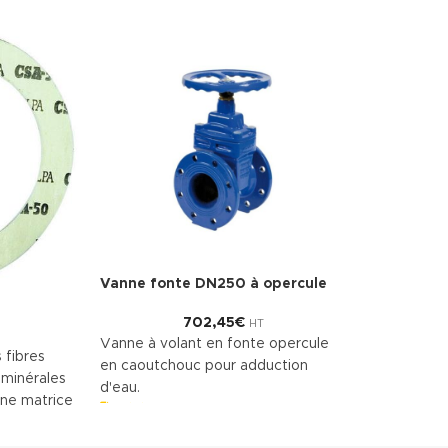
Vanne fonte DN250 à opercule
702,45
€
HT
Vanne à volant en fonte opercule
 fibres
en caoutchouc pour adduction
 minérales
d'eau.
une matrice
Télécharger la fiche technique
(.pdf)
insi une