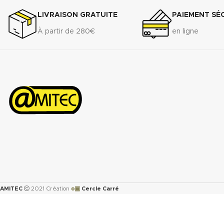
à impulsions. Classe métrologique A.
gamme étendue d’emploi
LIVRAISON GRATUITE
PAIEMENT SÉ
Corps en fonte revêtu, offrant une
une bonne résistance.
grande résistance à l’usure.
À partir de 280€
en ligne
DONNÉES TECHNIQUES
Raccordement à brides du DN 50 au
Densité (+ 10%) : 1.75 g/
DN 300
Compressibilité ASTM F-
15%
Télécharger la fiche technique
Récupération élastique
(.pdf)
A : >45%
Résistance à la traction 
ASTM F-
152................................................
MPa
Perméabilité au gaz DIN 
<0.5cm
/min.
3
Augmentation ASTMF-14
immersion dans : ASTM oi
๏▣
AMITEC
2021 Création
Cercle Carré
150°C <5%
ASTM oil N°3 5h 150°C :
ASTM fuel B 5h RT : <12
Propriétés transmise pou