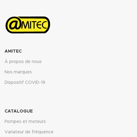
ASTM oil N°3 5h 150°C : <10%
ASTM oil N°3 5h 150°C : <10%
ASTM fuel B 5h RT : <12%
ASTM fuel B 5h RT : <12%
Propriétés transmise pour
Propriétés transmise pour
l’épaisseur 2mm.
l’épaisseur 2mm.
Télécharger la fiche technique
Télécharger la fiche technique
(.pdf)
(.pdf)
AMITEC
À propos de nous
Nos marques
Dispositif COVID-19
CATALOGUE
Pompes et moteurs
Variateur de fréquence