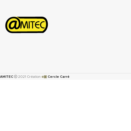
Télécharger la fiche technique
pression (PN) :
(.pdf)
- PN/GN 10-16 (DN 15 à D
๏▣
AMITEC
2021 Création
Cercle Carré