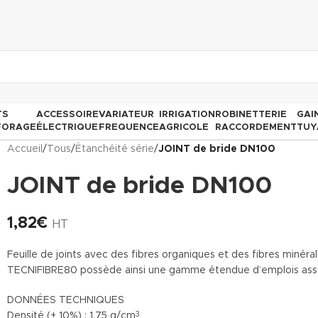
TS
ACCESSOIRE
VARIATEUR
IRRIGATION
ROBINETTERIE
GAI
FORAGE
ÉLECTRIQUE
FREQUENCE
AGRICOLE
RACCORDEMENT
TUY
Accueil
/
Tous
/
Étanchéité série
/
JOINT de bride DN100
JOINT de bride DN100
1,82
€
HT
Feuille de joints avec des fibres organiques et des fibres minér
TECNIFIBRE80 possède ainsi une gamme étendue d’emplois assu
DONNÉES TECHNIQUES
Densité (+ 10%) : 1.75 g/cm
3