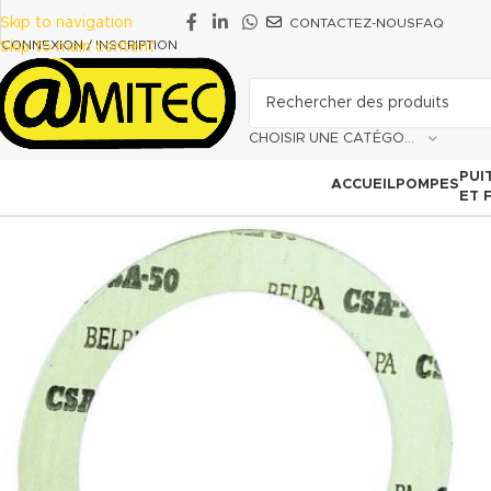
Skip to navigation
CONTACTEZ-NOUS
FAQ
CONNEXION / INSCRIPTION
Skip to main content
CHOISIR UNE CATÉGORIE
PUI
ACCUEIL
POMPES
ET 