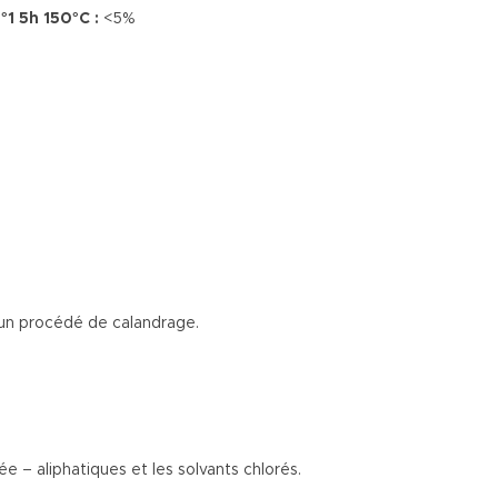
1 5h 150°C :
<5%
’un procédé de calandrage.
e – aliphatiques et les solvants chlorés.