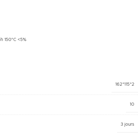
5h 150°C <5%
162*115*2
10
3 jours