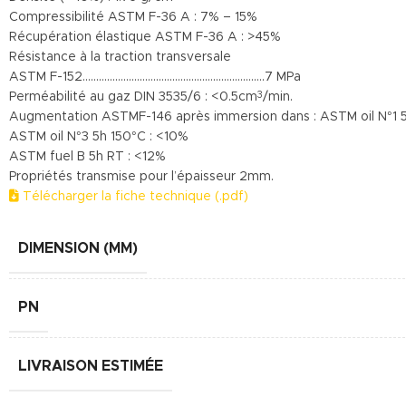
Compressibilité ASTM F-36 A : 7% – 15%
Récupération élastique ASTM F-36 A : >45%
Résistance à la traction transversale
ASTM F-152………………………………………………………….7 MPa
Perméabilité au gaz DIN 3535/6 : <0.5cm
/min.
3
Augmentation ASTMF-146 après immersion dans : ASTM oil N°1 
ASTM oil N°3 5h 150°C : <10%
ASTM fuel B 5h RT : <12%
Propriétés transmise pour l’épaisseur 2mm.
Télécharger la fiche technique (.pdf)
DIMENSION (MM)
PN
LIVRAISON ESTIMÉE