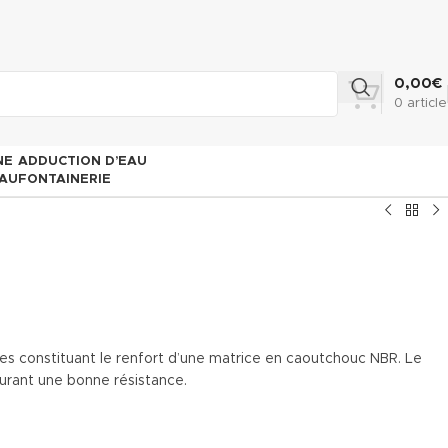
0,00
€
0
article
NE
ADDUCTION D’EAU
AU
FONTAINERIE
ales constituant le renfort d’une matrice en caoutchouc NBR. Le
rant une bonne résistance.