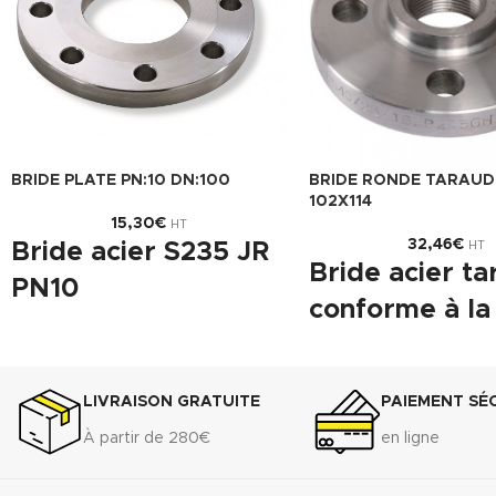
BRIDE PLATE PN:10 DN:100
BRIDE RONDE TARAUD
102X114
15,30
€
HT
32,46
€
Bride acier S235 JR
HT
Bride acier t
PN10
conforme à l
Type 01 A
EN 1092-1.
Gabarit de montage (GN) et
Type 13 B avec portée de
pression (PN) :
LIVRAISON GRATUITE
PAIEMENT SÉ
surélevée.
- PN/GN 10 (DN 15 à DN 700)
Taraudage selon norme I
À partir de 280€
en ligne
- PN/GN 16 (DN 15 à DN 175)
Acier S235JR.
Gabarit de montage (GN