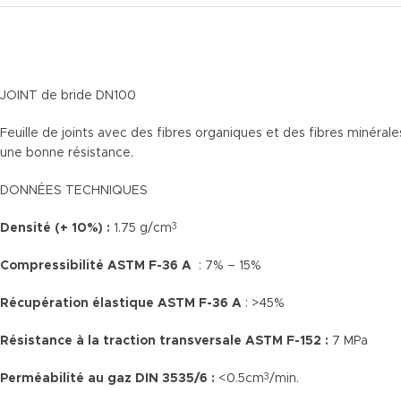
JOINT de bride DN100
Feuille de joints avec des fibres organiques et des fibres minér
une bonne résistance.
DONNÉES TECHNIQUES
Densité (+ 10%) :
1.75 g/cm
3
Compressibilité ASTM F-36 A
: 7% – 15%
Récupération élastique ASTM F-36 A
: >45%
Résistance à la traction transversale ASTM F-152 :
7 MPa
Perméabilité au gaz DIN 3535/6 :
<0.5cm
/min.
3