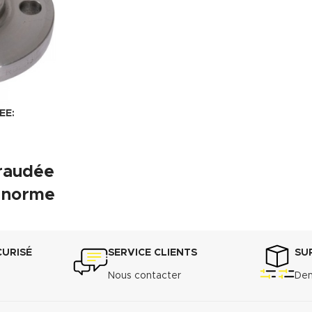
EE:
araudée
a norme
 joint
CURISÉ
SERVICE CLIENTS
SU
SO 7-1.
Nous contacter
Dem
) et