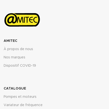
ASTM oil N°3 5h 150°C : <10%
ASTM oil N°3 5h 150°C : <10%
ASTM fuel B 5h RT : <12%
ASTM fuel B 5h RT : <12%
Propriétés transmise pour
Propriétés transmise pour
l’épaisseur 2mm.
l’épaisseur 2mm.
Télécharger la fiche technique
Télécharger la fiche technique
(.pdf)
(.pdf)
AMITEC
À propos de nous
Nos marques
Dispositif COVID-19
CATALOGUE
Pompes et moteurs
Variateur de fréquence