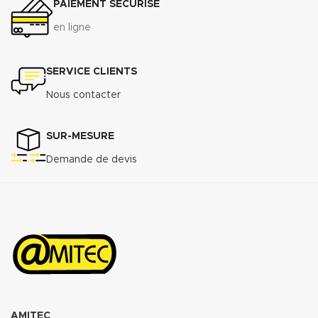
PAIEMENT SÉCURISÉ
Compressibilité ASTM F-36 A : 7%
- 15%
en ligne
Récupération élastique ASTM F-
36 A : >45%
Résistance à la traction
SERVICE CLIENTS
transversale
Nous contacter
ASTM F-
152...................................................................7
MPa
SUR-MESURE
Perméabilité au gaz DIN 3535/6 :
3
<0.5cm
/min.
Demande de devis
Augmentation ASTMF-146 après
immersion dans : ASTM oil N°1 5h
150°C <5%
ASTM oil N°3 5h 150°C : <10%
ASTM fuel B 5h RT : <12%
Propriétés transmise pour
l’épaisseur 2mm.
Télécharger la fiche technique
(.pdf)
AMITEC