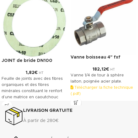
Vanne boisseau 4″ fxf
JOINT de bride DN100
182,12
€
HT
1,82
€
HT
Vanne 1/4 de tour à sphère
Feuille de joints avec des fibres
laiton, poignée acier plate.
organiques et des fibres
Télécharger la fiche technique
minérales constituant le renfort
(.pdf)
d’une matrice en caoutchouc
NBR. Le TECNIFIBRE80 possède
ainsi une gamme étendue
LIVRAISON GRATUITE
d’emplois assurant une bonne
À partir de 280€
résistance.
DONNÉES TECHNIQUES
3
Densité (+ 10%) : 1.75 g/cm