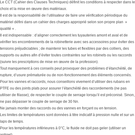
Le CCT (Cahier des Clauses Techniques) définit les conditions à respecter dans le
choix et la mise en œuvre des matériaux.
Il est de la responsabilité de l’utilisateur de faire une vérification périodique du
matériel défini dans un cahier des charges approprié selon son propre plan »
qualité « .
Il est indispensable : d’aligner correctement les tuyauteries amont et aval et de
vérifier les encombrements de la robinetterie avec ses accessoires pour éviter des
tensions préjudiciables ; de maintenir les tubes et flexibles par des colliers, des
supports ou autres afin d’éviter toutes contraintes sur les robinets ou les raccords
(suivre les prescriptions de mise en œuvre de la profession).
Tout manquement à ces conseils peut provoquer des problèmes d’étanchéité, de
rupture, d’usure prématurée ou de non-fonctionnement des éléments concernés.
Pour les vannes et raccords, nous conseillons vivement d’utiliser des rubans en
PTFE ou des joints plats pour assurer l’étanchéité des raccordements (ne pas
utiliser de filasse); de respecter le couple de serrage lorsqu’il est préconisé. Sinon,
ne pas dépasser le couple de serrage de 30 Nn.
Ne jamais monter des raccords ou des vannes en forçant ou en tension.
Les limites de températures sont données à titre indicatif à pression nulle et sur un
laps de temps.
Pour les températures inférieures à 0°C, le fluide ne doit pas geler (utiliser un
antigel).