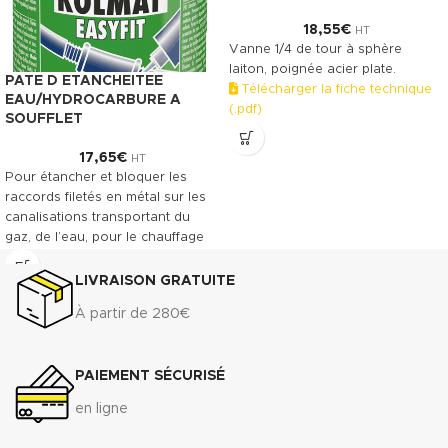
18,55
€
HT
Vanne 1/4 de tour à sphère
laiton, poignée acier plate.
PATE D ETANCHEITEE
Télécharger la fiche technique
EAU/HYDROCARBURE A
(.pdf)
SOUFFLET
17,65
€
HT
Pour étancher et bloquer les
raccords filetés en métal sur les
canalisations transportant du
gaz, de l’eau, pour le chauffage
central et des installations
industrielles. Convient entre
LIVRAISON GRATUITE
autres à l'acier, au laiton et à
À partir de 280€
l'inox.
Télécharger la fiche technique
(.pdf)
PAIEMENT SÉCURISÉ
Télécharger la fiche de
en ligne
données de sécurité(.pdf)