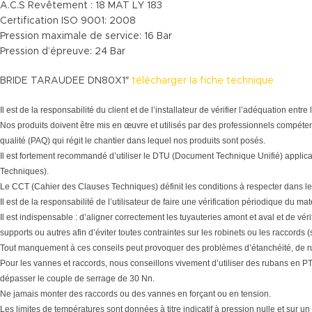
A.C.S Revêtement : 18 MAT LY 183
Certification ISO 9001: 2008
Pression maximale de service: 16 Bar
Pression d’épreuve: 24 Bar
BRIDE TARAUDEE DN80X1″
télécharger la fiche technique
Il est de la responsabilité du client et de l’installateur de vérifier l’adéquation en
Nos produits doivent être mis en œuvre et utilisés par des professionnels compéten
qualité (PAQ) qui régit le chantier dans lequel nos produits sont posés.
Il est fortement recommandé d’utiliser le DTU (Document Technique Unifié) applic
Techniques).
Le CCT (Cahier des Clauses Techniques) définit les conditions à respecter dans le
Il est de la responsabilité de l’utilisateur de faire une vérification périodique du 
Il est indispensable : d’aligner correctement les tuyauteries amont et aval et de vér
supports ou autres afin d’éviter toutes contraintes sur les robinets ou les raccords 
Tout manquement à ces conseils peut provoquer des problèmes d’étanchéité, de r
Pour les vannes et raccords, nous conseillons vivement d’utiliser des rubans en PTF
dépasser le couple de serrage de 30 Nn.
Ne jamais monter des raccords ou des vannes en forçant ou en tension.
Les limites de températures sont données à titre indicatif à pression nulle et sur un