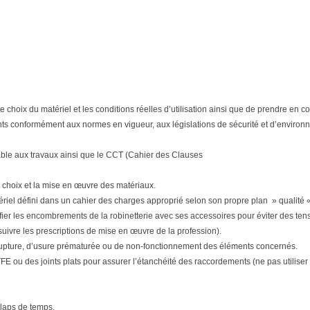
tre le choix du matériel et les conditions réelles d’utilisation ainsi que de prendre e
ts conformément aux normes en vigueur, aux législations de sécurité et d’environne
able aux travaux ainsi que le CCT (Cahier des Clauses
 choix et la mise en œuvre des matériaux.
matériel défini dans un cahier des charges approprié selon son propre plan » qualité «
ifier les encombrements de la robinetterie avec ses accessoires pour éviter des tensi
(suivre les prescriptions de mise en œuvre de la profession).
upture, d’usure prématurée ou de non-fonctionnement des éléments concernés.
E ou des joints plats pour assurer l’étanchéité des raccordements (ne pas utiliser d
 laps de temps.