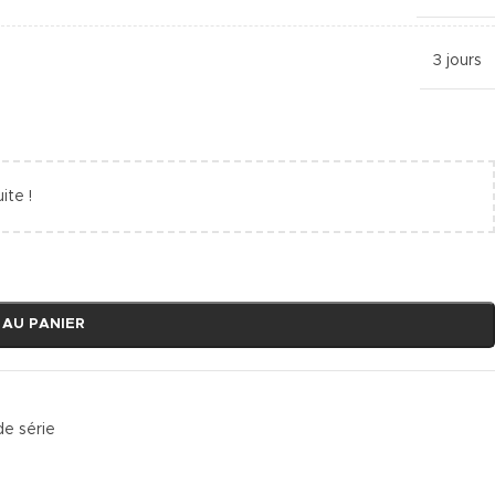
3 jours
ite !
 AU PANIER
de série