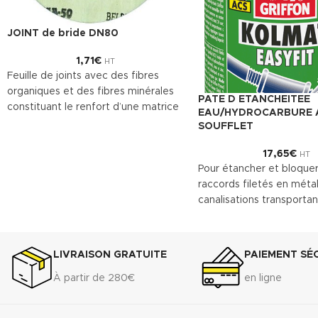
JOINT de bride DN80
1,71
€
HT
Feuille de joints avec des fibres
organiques et des fibres minérales
PATE D ETANCHEITEE
constituant le renfort d’une matrice
EAU/HYDROCARBURE 
en caoutchouc NBR. Le
SOUFFLET
TECNIFIBRE80 possède ainsi une
17,65
€
gamme étendue d’emplois assurant
HT
Pour étancher et bloquer
une bonne résistance.
raccords filetés en métal
DONNÉES TECHNIQUES
canalisations transportan
Densité (+ 10%) : 1.75 g/cm
3
de l’eau, pour le chauffa
Compressibilité ASTM F-36 A : 7% -
et des installations indust
15%
Convient entre autres à l'
Récupération élastique ASTM F-36
LIVRAISON GRATUITE
PAIEMENT SÉ
laiton et à l'inox.
A : >45%
À partir de 280€
en ligne
Télécharger la fiche t
Résistance à la traction transversale
(.pdf)
ASTM F-
152...................................................................7