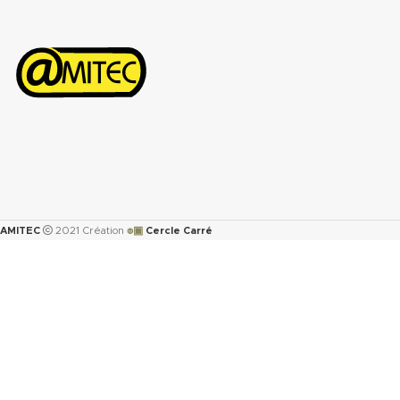
Télécharger la fiche 
MPa
de sécurité(.pdf)
Perméabilité au gaz DIN 3535/6 :
<0.5cm
/min.
3
Augmentation ASTMF-146 après
immersion dans : ASTM oil N°1 5h
150°C <5%
ASTM oil N°3 5h 150°C : <10%
ASTM fuel B 5h RT : <12%
Propriétés transmise pour
l’épaisseur 2mm.
Télécharger la fiche technique
๏▣
AMITEC
2021 Création
Cercle Carré
(.pdf)