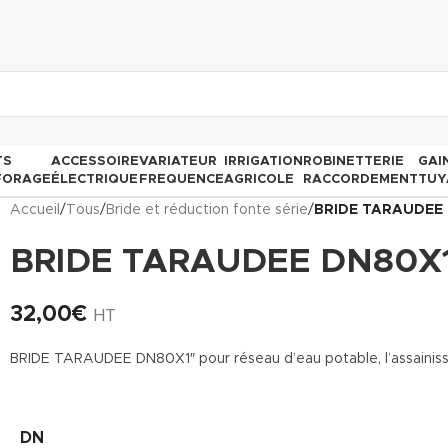
TS
ACCESSOIRE
VARIATEUR
IRRIGATION
ROBINETTERIE
GAI
FORAGE
ÉLECTRIQUE
FREQUENCE
AGRICOLE
RACCORDEMENT
TUY
Accueil
/
Tous
/
Bride et réduction fonte série
/
BRIDE TARAUDEE
BRIDE TARAUDEE DN80X
32,00
€
HT
BRIDE TARAUDEE DN80X1″ pour réseau d’eau potable, l’assainissem
DN