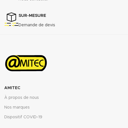
MPa
Perméabilité au gaz DIN 3535/6
3
:
<0.5cm
/min.
SUR-MESURE
Augmentation ASTMF-146 après
Demande de devis
immersion dans : ASTM oil N°1
5h 150°C :
<5%
ASTM oil N°3 5h 150°C :
<10%
ASTM fuel B 5h RT :
<12%
Propriétés transmise pour
l’épaisseur
: 2mm.
Télécharger la fiche technique
(.pdf)
AMITEC
À propos de nous
Nos marques
Dispositif COVID-19