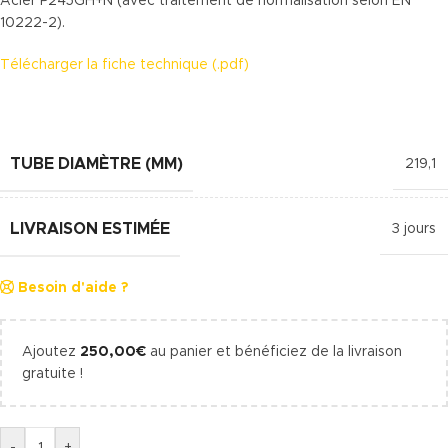
Acier P245GH+N (avec traitement de normalisation selon EN
10222-2).
Télécharger la fiche technique (.pdf)
TUBE DIAMÈTRE (MM)
219,1
LIVRAISON ESTIMÉE
3 jours
Besoin d'aide ?
Ajoutez
250,00
€
au panier et bénéficiez de la livraison
gratuite !