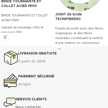
BRIDE TOURNANTE ET
COLLET ACIER PN10
JOINT de bride
BRIDE TOURNANTE ET COLLET
TECNIFIBRE80
ACIER PN10
Gabarit de montage (GN) et
Feuille de joints avec des fibres
pression (PN) :
organiques et des fibres
minérales constituant le renfort
- PN/GN 10 (DN 15 à DN 700)
d’une matrice en caoutchouc
- PN/GN 16 (DN 15 à DN 175)
NBR. Le TECNIFIBRE80 possède
ainsi une gamme étendue
LIVRAISON GRATUITE
Télécharger la fiche technique
d’emplois assurant une bonne
(.pdf)
À partir de 280€
résistance.
DONNÉES TECHNIQUES
PAIEMENT SÉCURISÉ
3
Densité (+ 10%) :
1.75 g/cm
Compressibilité ASTM F-36 A
:
en ligne
7% - 15%
Récupération élastique ASTM
F-36 A
: >45%
SERVICE CLIENTS
Résistance à la traction
transversale ASTM F-152 :
7
Nous contacter