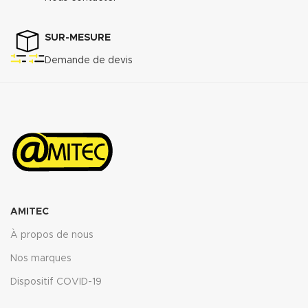
MPa
Perméabilité au gaz DIN 3535/6
3
:
<0.5cm
/min.
SUR-MESURE
Augmentation ASTMF-146 après
Demande de devis
immersion dans : ASTM oil N°1
5h 150°C :
<5%
ASTM oil N°3 5h 150°C :
<10%
ASTM fuel B 5h RT :
<12%
Propriétés transmise pour
l’épaisseur
: 2mm.
Télécharger la fiche technique
(.pdf)
AMITEC
À propos de nous
Nos marques
Dispositif COVID-19