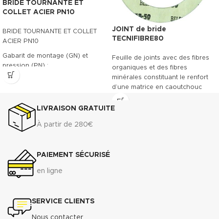
BRIDE TOURNANTE ET
COLLET ACIER PN10
JOINT de bride
BRIDE TOURNANTE ET COLLET
TECNIFIBRE80
ACIER PN10
Gabarit de montage (GN) et
Feuille de joints avec des fibres
pression (PN) :
organiques et des fibres
minérales constituant le renfort
- PN/GN 10 (DN 15 à DN 700)
d’une matrice en caoutchouc
- PN/GN 16 (DN 15 à DN 175)
NBR. Le TECNIFIBRE80 possède
ainsi une gamme étendue
LIVRAISON GRATUITE
Télécharger la fiche technique
d’emplois assurant une bonne
(.pdf)
À partir de 280€
résistance.
DONNÉES TECHNIQUES
PAIEMENT SÉCURISÉ
3
Densité (+ 10%) :
1.75 g/cm
Compressibilité ASTM F-36 A
:
en ligne
7% - 15%
Récupération élastique ASTM
F-36 A
: >45%
SERVICE CLIENTS
Résistance à la traction
transversale ASTM F-152 :
7
Nous contacter