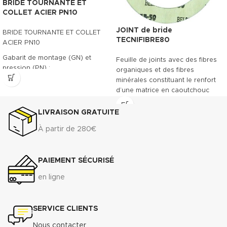
BRIDE TOURNANTE ET
COLLET ACIER PN10
JOINT de bride
BRIDE TOURNANTE ET COLLET
TECNIFIBRE80
ACIER PN10
Gabarit de montage (GN) et
Feuille de joints avec des fibres
pression (PN) :
organiques et des fibres
minérales constituant le renfort
- PN/GN 10 (DN 15 à DN 700)
d’une matrice en caoutchouc
- PN/GN 16 (DN 15 à DN 175)
NBR. Le TECNIFIBRE80 possède
ainsi une gamme étendue
LIVRAISON GRATUITE
Télécharger la fiche technique
d’emplois assurant une bonne
(.pdf)
À partir de 280€
résistance.
DONNÉES TECHNIQUES
PAIEMENT SÉCURISÉ
3
Densité (+ 10%) :
1.75 g/cm
Compressibilité ASTM F-36 A
:
en ligne
7% - 15%
Récupération élastique ASTM
F-36 A
: >45%
SERVICE CLIENTS
Résistance à la traction
transversale ASTM F-152 :
7
Nous contacter