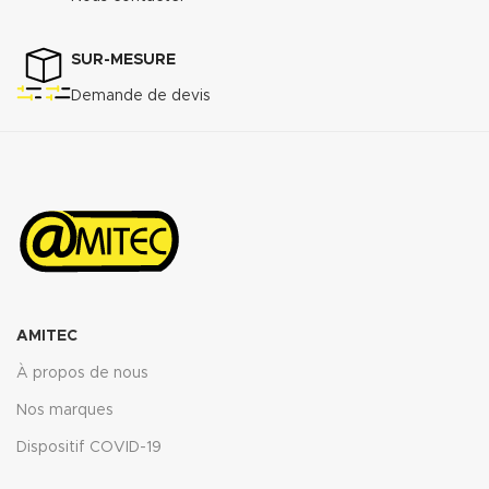
MPa
Perméabilité au gaz DIN 3535/6
3
:
<0.5cm
/min.
SUR-MESURE
Augmentation ASTMF-146 après
Demande de devis
immersion dans : ASTM oil N°1
5h 150°C :
<5%
ASTM oil N°3 5h 150°C :
<10%
ASTM fuel B 5h RT :
<12%
Propriétés transmise pour
l’épaisseur
: 2mm.
Télécharger la fiche technique
(.pdf)
AMITEC
À propos de nous
Nos marques
Dispositif COVID-19