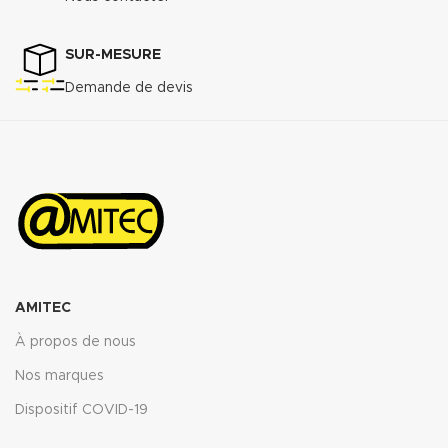
MPa
Perméabilité au gaz DIN 3535/6
3
:
<0.5cm
/min.
SUR-MESURE
Augmentation ASTMF-146 après
Demande de devis
immersion dans : ASTM oil N°1
5h 150°C :
<5%
ASTM oil N°3 5h 150°C :
<10%
ASTM fuel B 5h RT :
<12%
Propriétés transmise pour
l’épaisseur
: 2mm.
Télécharger la fiche technique
(.pdf)
AMITEC
À propos de nous
Nos marques
Dispositif COVID-19