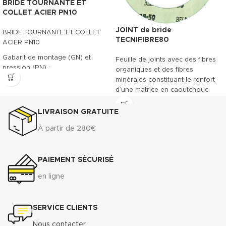
BRIDE TOURNANTE ET
COLLET ACIER PN10
JOINT de bride
BRIDE TOURNANTE ET COLLET
TECNIFIBRE80
ACIER PN10
Gabarit de montage (GN) et
Feuille de joints avec des fibres
pression (PN) :
organiques et des fibres
minérales constituant le renfort
- PN/GN 10 (DN 15 à DN 700)
d’une matrice en caoutchouc
- PN/GN 16 (DN 15 à DN 175)
NBR. Le TECNIFIBRE80 possède
ainsi une gamme étendue
LIVRAISON GRATUITE
Télécharger la fiche technique
d’emplois assurant une bonne
(.pdf)
À partir de 280€
résistance.
DONNÉES TECHNIQUES
PAIEMENT SÉCURISÉ
3
Densité (+ 10%) :
1.75 g/cm
Compressibilité ASTM F-36 A
:
en ligne
7% - 15%
Récupération élastique ASTM
F-36 A
: >45%
SERVICE CLIENTS
Résistance à la traction
transversale ASTM F-152 :
7
Nous contacter