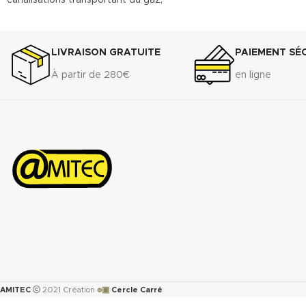
de l’eau, pour le chauffage central
et des installations industrielles.
Convient entre autres à l'acier, au
LIVRAISON GRATUITE
PAIEMENT SÉ
laiton et à l'inox.
À partir de 280€
en ligne
Télécharger la fiche technique
(.pdf)
Télécharger la fiche de données
de sécurité(.pdf)
๏▣
AMITEC
2021 Création
Cercle Carré