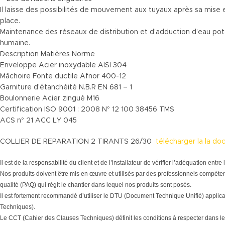
Il laisse des possibilités de mouvement aux tuyaux après sa mise 
place.
Maintenance des réseaux de distribution et d’adduction d’eau po
humaine.
Description Matières Norme
Enveloppe Acier inoxydable AISI 304
Mâchoire Fonte ductile Afnor 400-12
Garniture d’étanchéité N.B.R EN 681 – 1
Boulonnerie Acier zingué M16
Certification ISO 9001 : 2008 N° 12 100 38456 TMS
ACS n° 21 ACC LY 045
COLLIER DE REPARATION 2 TIRANTS 26/30
télécharger la la d
Il est de la responsabilité du client et de l’installateur de vérifier l’adéquation en
Nos produits doivent être mis en œuvre et utilisés par des professionnels compéten
qualité (PAQ) qui régit le chantier dans lequel nos produits sont posés.
Il est fortement recommandé d’utiliser le DTU (Document Technique Unifié) applic
Techniques).
Le CCT (Cahier des Clauses Techniques) définit les conditions à respecter dans le