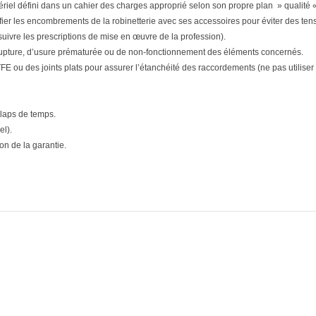
matériel défini dans un cahier des charges approprié selon son propre plan » qualité «
ifier les encombrements de la robinetterie avec ses accessoires pour éviter des tensi
(suivre les prescriptions de mise en œuvre de la profession).
upture, d’usure prématurée ou de non-fonctionnement des éléments concernés.
E ou des joints plats pour assurer l’étanchéité des raccordements (ne pas utiliser d
 laps de temps.
el).
n de la garantie.