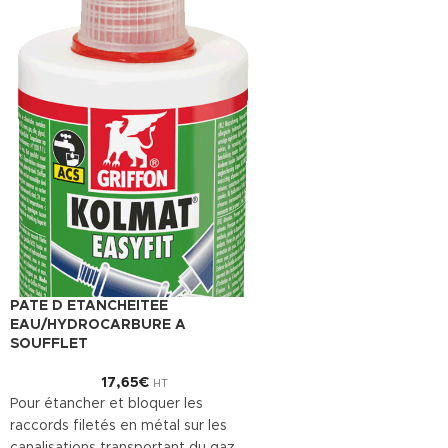
PATE D ETANCHEITEE
EAU/HYDROCARBURE A
SOUFFLET
17,65
€
HT
Pour étancher et bloquer les
raccords filetés en métal sur les
canalisations transportant du gaz,