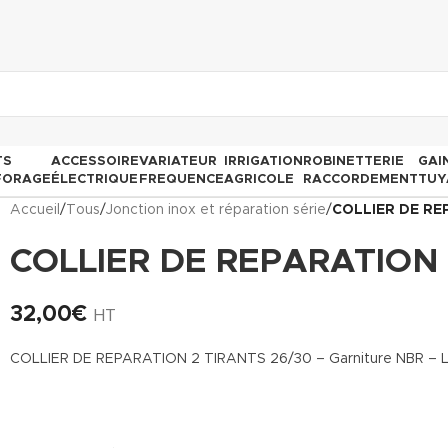
TS
ACCESSOIRE
VARIATEUR
IRRIGATION
ROBINETTERIE
GAI
FORAGE
ÉLECTRIQUE
FREQUENCE
AGRICOLE
RACCORDEMENT
TUY
Accueil
/
Tous
/
Jonction inox et réparation série
/
COLLIER DE RE
COLLIER DE REPARATION 
32,00
€
HT
COLLIER DE REPARATION 2 TIRANTS 26/30 – Garniture NBR – 