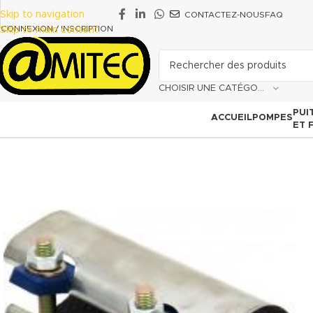
Skip to navigation
CONTACTEZ-NOUS
FAQ
CONNEXION / INSCRIPTION
Skip to main content
CHOISIR UNE CATÉGORIE
PUI
ACCUEIL
POMPES
ET 