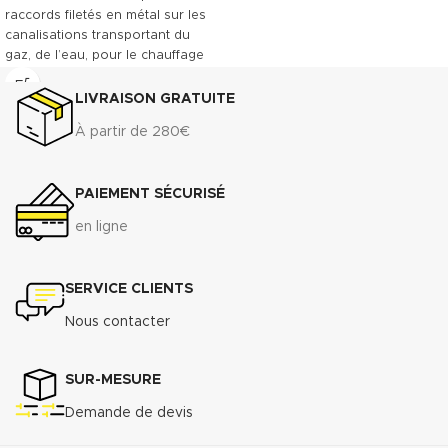
raccords filetés en métal sur les
canalisations transportant du
gaz, de l’eau, pour le chauffage
central et des installations
industrielles. Convient entre
LIVRAISON GRATUITE
autres à l'acier, au laiton et à
À partir de 280€
l'inox.
Télécharger la fiche technique
(.pdf)
PAIEMENT SÉCURISÉ
Télécharger la fiche de
en ligne
données de sécurité(.pdf)
SERVICE CLIENTS
Nous contacter
SUR-MESURE
Demande de devis