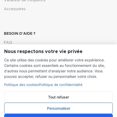
Variateur de fréquence
Accessoires
BESOIN D'AIDE ?
FAQ
Nous respectons votre vie privée
Lexique
Ce site utilise des cookies pour améliorer votre expérience.
Comment choisir ma pompe
Certains cookies sont essentiels au fonctionnement du site,
d'autres nous permettent d'analyser notre audience. Vous
pouvez accepter, refuser ou personnaliser votre choix.
Politique des cookies
Politique de confidentialité
INFORMATIONS LÉGALES
Conditions générales de vente
Tout refuser
Mentions légales
Personnaliser