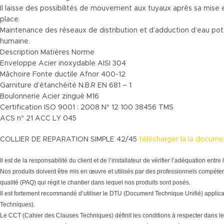
Il laisse des possibilités de mouvement aux tuyaux après sa mise 
place.
Maintenance des réseaux de distribution et d’adduction d’eau po
humaine.
Description Matières Norme
Enveloppe Acier inoxydable AISI 304
Mâchoire Fonte ductile Afnor 400-12
Garniture d’étanchéité N.B.R EN 681 – 1
Boulonnerie Acier zingué M16
Certification ISO 9001 : 2008 N° 12 100 38456 TMS
ACS n° 21 ACC LY 045
COLLIER DE REPARATION SIMPLE 42/45
télécharger la la docum
Il est de la responsabilité du client et de l’installateur de vérifier l’adéquation en
Nos produits doivent être mis en œuvre et utilisés par des professionnels compéten
qualité (PAQ) qui régit le chantier dans lequel nos produits sont posés.
Il est fortement recommandé d’utiliser le DTU (Document Technique Unifié) applic
Techniques).
Le CCT (Cahier des Clauses Techniques) définit les conditions à respecter dans le