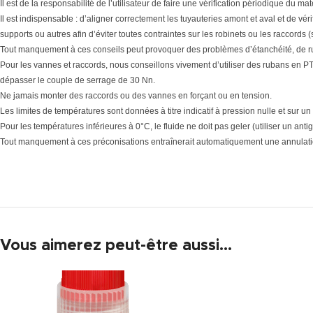
Il est de la responsabilité de l’utilisateur de faire une vérification périodique du 
Il est indispensable : d’aligner correctement les tuyauteries amont et aval et de vér
supports ou autres afin d’éviter toutes contraintes sur les robinets ou les raccords 
Tout manquement à ces conseils peut provoquer des problèmes d’étanchéité, de r
Pour les vannes et raccords, nous conseillons vivement d’utiliser des rubans en PTF
dépasser le couple de serrage de 30 Nn.
Ne jamais monter des raccords ou des vannes en forçant ou en tension.
Les limites de températures sont données à titre indicatif à pression nulle et sur un
Pour les températures inférieures à 0°C, le fluide ne doit pas geler (utiliser un antig
Tout manquement à ces préconisations entraînerait automatiquement une annulatio
Vous aimerez peut-être aussi…