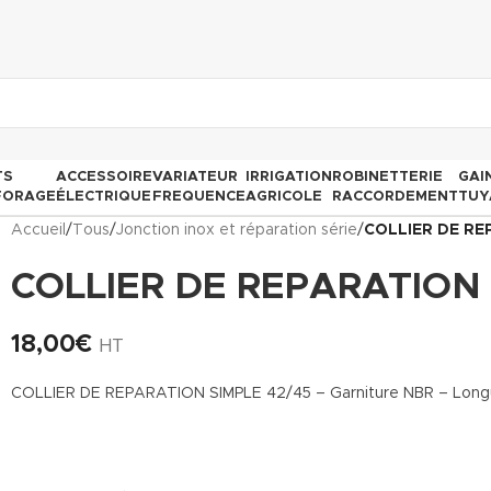
TS
ACCESSOIRE
VARIATEUR
IRRIGATION
ROBINETTERIE
GAI
FORAGE
ÉLECTRIQUE
FREQUENCE
AGRICOLE
RACCORDEMENT
TUY
Accueil
/
Tous
/
Jonction inox et réparation série
/
COLLIER DE RE
COLLIER DE REPARATION 
18,00
€
HT
COLLIER DE REPARATION SIMPLE 42/45 – Garniture NBR – Lon