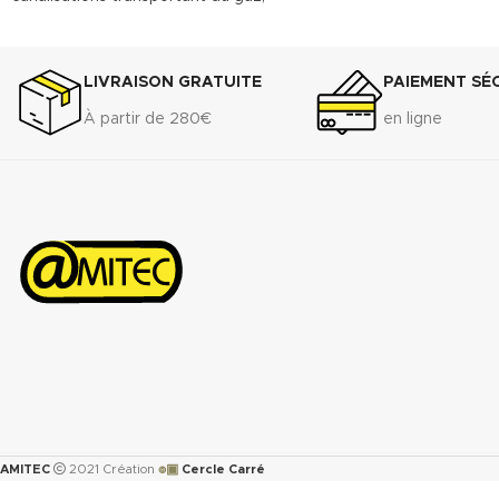
de l’eau, pour le chauffage central
et des installations industrielles.
Convient entre autres à l'acier, au
LIVRAISON GRATUITE
PAIEMENT SÉ
laiton et à l'inox.
À partir de 280€
en ligne
Télécharger la fiche technique
(.pdf)
Télécharger la fiche de données
de sécurité(.pdf)
๏▣
AMITEC
2021 Création
Cercle Carré