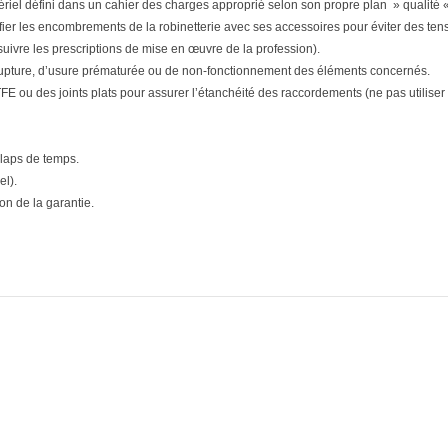
matériel défini dans un cahier des charges approprié selon son propre plan » qualité «
ifier les encombrements de la robinetterie avec ses accessoires pour éviter des tensi
(suivre les prescriptions de mise en œuvre de la profession).
upture, d’usure prématurée ou de non-fonctionnement des éléments concernés.
E ou des joints plats pour assurer l’étanchéité des raccordements (ne pas utiliser d
 laps de temps.
el).
n de la garantie.