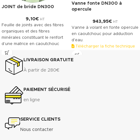
Vanne fonte DN300 à
JOINT de bride DN300
opercule
9,10
€
HT
943,95
€
HT
Feuille de joints avec des fibres
Vanne à volant en fonte opercule
organiques et des fibres
en caoutchouc pour adduction
minérales constituant le renfort
d'eau.
d’une matrice en caoutchouc
Télécharger la fiche technique
NBR. Le TECNIFIBRE80 possède
(.pdf)
ainsi une gamme étendue
LIVRAISON GRATUITE
d’emplois assurant une bonne
résistance.
À partir de 280€
DONNÉES TECHNIQUES
3
Densité (+ 10%) : 1.75 g/cm
PAIEMENT SÉCURISÉ
Compressibilité ASTM F-36 A : 7%
- 15%
en ligne
Récupération élastique ASTM F-
36 A : >45%
Résistance à la traction
SERVICE CLIENTS
transversale
ASTM F-
Nous contacter
152...................................................................7