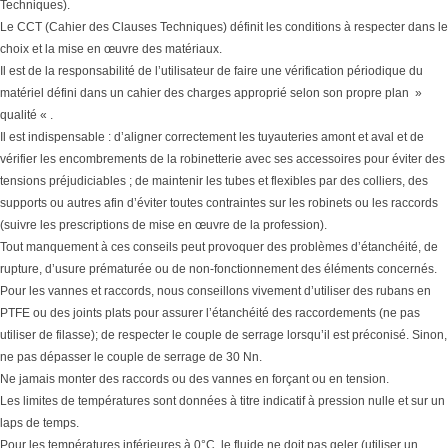
Techniques).
Le CCT (Cahier des Clauses Techniques) définit les conditions à respecter dans le
choix et la mise en œuvre des matériaux.
Il est de la responsabilité de l’utilisateur de faire une vérification périodique du
matériel défini dans un cahier des charges approprié selon son propre plan »
qualité « .
Il est indispensable : d’aligner correctement les tuyauteries amont et aval et de
vérifier les encombrements de la robinetterie avec ses accessoires pour éviter des
tensions préjudiciables ; de maintenir les tubes et flexibles par des colliers, des
supports ou autres afin d’éviter toutes contraintes sur les robinets ou les raccords
(suivre les prescriptions de mise en œuvre de la profession).
Tout manquement à ces conseils peut provoquer des problèmes d’étanchéité, de
rupture, d’usure prématurée ou de non-fonctionnement des éléments concernés.
Pour les vannes et raccords, nous conseillons vivement d’utiliser des rubans en
PTFE ou des joints plats pour assurer l’étanchéité des raccordements (ne pas
utiliser de filasse); de respecter le couple de serrage lorsqu’il est préconisé. Sinon,
ne pas dépasser le couple de serrage de 30 Nn.
Ne jamais monter des raccords ou des vannes en forçant ou en tension.
Les limites de températures sont données à titre indicatif à pression nulle et sur un
laps de temps.
Pour les températures inférieures à 0°C, le fluide ne doit pas geler (utiliser un