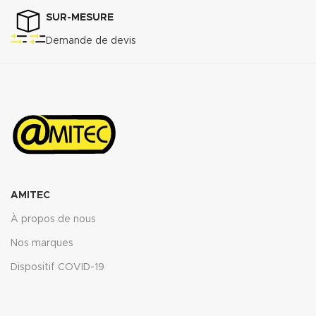
MPa
Perméabilité au gaz DIN 3535/6 :
SUR-MESURE
3
<0.5cm
/min.
Demande de devis
Augmentation ASTMF-146 après
immersion dans : ASTM oil N°1 5h
150°C <5%
ASTM oil N°3 5h 150°C : <10%
ASTM fuel B 5h RT : <12%
Propriétés transmise pour
l’épaisseur 2mm.
Télécharger la fiche technique
(.pdf)
AMITEC
À propos de nous
Nos marques
Dispositif COVID-19