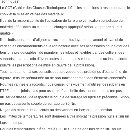
Techniques).
Le CCT (Cahier des Clauses Techniques) définit les conditions à respecter dans le
choix et la mise en œuvre des matériaux.
Il est de la responsabilité de l’utilisateur de faire une vérification périodique du
matériel défini dans un cahier des charges approprié selon son propre plan »
qualité « .
Il est indispensable : d’aligner correctement les tuyauteries amont et aval et de
vérifier les encombrements de la robinetterie avec ses accessoires pour éviter des
tensions préjudiciables ; de maintenir les tubes et flexibles par des colliers, des
supports ou autres afin d’éviter toutes contraintes sur les robinets ou les raccords
(suivre les prescriptions de mise en œuvre de la profession).
Tout manquement à ces conseils peut provoquer des problèmes d’étanchéité, de
rupture, d’usure prématurée ou de non-fonctionnement des éléments concernés.
Pour les vannes et raccords, nous conseillons vivement d’utiliser des rubans en
PTFE ou des joints plats pour assurer l’étanchéité des raccordements (ne pas
utiliser de filasse); de respecter le couple de serrage lorsqu’il est préconisé. Sinon,
ne pas dépasser le couple de serrage de 30 Nn.
Ne jamais monter des raccords ou des vannes en forçant ou en tension.
Les limites de températures sont données à titre indicatif à pression nulle et sur un
laps de temps.
Pour les températures inférieures à 0°C, le fluide ne doit pas geler (utiliser un