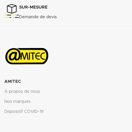
MPa
Perméabilité au gaz DIN 3535/6 :
SUR-MESURE
3
<0.5cm
/min.
Demande de devis
Augmentation ASTMF-146 après
immersion dans : ASTM oil N°1 5h
150°C <5%
ASTM oil N°3 5h 150°C : <10%
ASTM fuel B 5h RT : <12%
Propriétés transmise pour
l’épaisseur 2mm.
Télécharger la fiche technique
(.pdf)
AMITEC
À propos de nous
Nos marques
Dispositif COVID-19