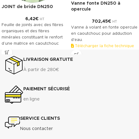
Vanne fonte DN250 à
JOINT de bride DN250
opercule
6,42
€
HT
702,45
€
HT
Feuille de joints avec des fibres
Vanne à volant en fonte opercule
organiques et des fibres
en caoutchouc pour adduction
minérales constituant le renfort
d'eau.
d’une matrice en caoutchouc
Télécharger la fiche technique
NBR. Le TECNIFIBRE80 possède
(.pdf)
ainsi une gamme étendue
LIVRAISON GRATUITE
d’emplois assurant une bonne
résistance.
À partir de 280€
DONNÉES TECHNIQUES
3
Densité (+ 10%) : 1.75 g/cm
PAIEMENT SÉCURISÉ
Compressibilité ASTM F-36 A : 7%
- 15%
en ligne
Récupération élastique ASTM F-
36 A : >45%
Résistance à la traction
SERVICE CLIENTS
transversale
ASTM F-
Nous contacter
152...................................................................7