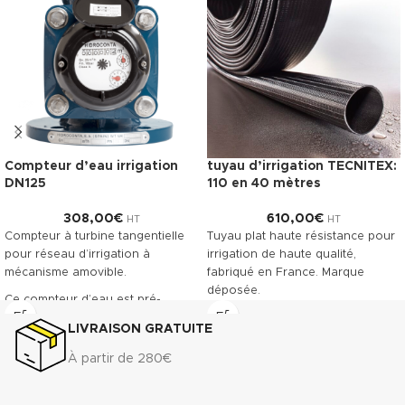
Compteur d’eau irrigation
tuyau d’irrigation TECNITEX:
DN125
110 en 40 mètres
308,00
€
610,00
€
HT
HT
Compteur à turbine tangentielle
Tuyau plat haute résistance pour
pour réseau d’irrigation à
irrigation de haute qualité,
mécanisme amovible.
fabriqué en France. Marque
déposée.
Ce compteur d’eau est pré-
équipé pour recevoir la pose
Télécharger la fiche technique
LIVRAISON GRATUITE
d’un émetteur à impulsions.
(.pdf)
Classe métrologique A. Corps en
À partir de 280€
fonte revêtu, offrant une grande
résistance à l’usure.