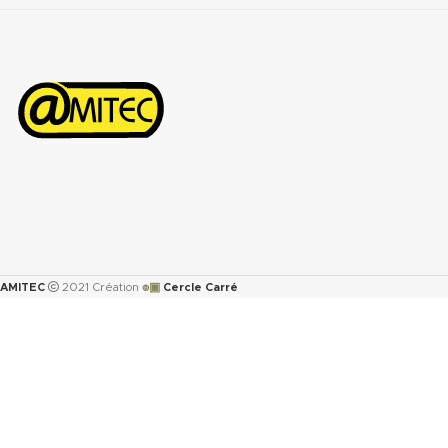
ASTM F-
152...................................................................7
MPa
Perméabilité au gaz DIN 3535/6 :
<0.5cm
/min.
3
Augmentation ASTMF-146 après
immersion dans : ASTM oil N°1 5h
150°C <5%
ASTM oil N°3 5h 150°C : <10%
ASTM fuel B 5h RT : <12%
Propriétés transmise pour
l’épaisseur 2mm.
Télécharger la fiche technique
๏▣
AMITEC
2021 Création
Cercle Carré
(.pdf)