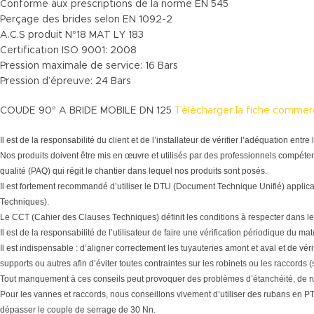
Conforme aux prescriptions de la norme EN 545
Perçage des brides selon EN 1092-2
A.C.S produit N°18 MAT LY 183
Certification ISO 9001: 2008
Pression maximale de service: 16 Bars
Pression d’épreuve: 24 Bars
COUDE 90° A BRIDE MOBILE DN 125
Télécharger la fiche commer
Il est de la responsabilité du client et de l’installateur de vérifier l’adéquation en
Nos produits doivent être mis en œuvre et utilisés par des professionnels compéten
qualité (PAQ) qui régit le chantier dans lequel nos produits sont posés.
Il est fortement recommandé d’utiliser le DTU (Document Technique Unifié) applic
Techniques).
Le CCT (Cahier des Clauses Techniques) définit les conditions à respecter dans le
Il est de la responsabilité de l’utilisateur de faire une vérification périodique du 
Il est indispensable : d’aligner correctement les tuyauteries amont et aval et de vér
supports ou autres afin d’éviter toutes contraintes sur les robinets ou les raccords 
Tout manquement à ces conseils peut provoquer des problèmes d’étanchéité, de r
Pour les vannes et raccords, nous conseillons vivement d’utiliser des rubans en PTF
dépasser le couple de serrage de 30 Nn.