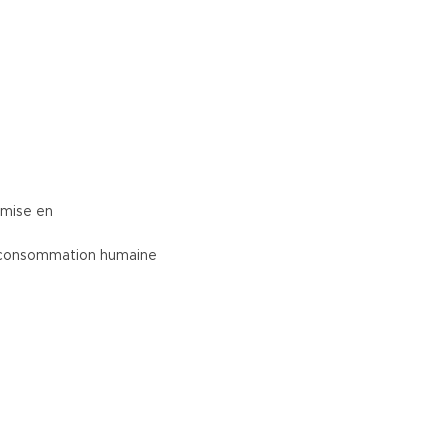
 mise en
table destinée à la consommation humaine Rése