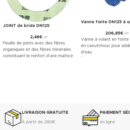
Vanne fonte DN125 à o
JOINT de bride DN125
206,85
€
HT
2,46
€
HT
Vanne à volant en fonte
Feuille de joints avec des fibres
en caoutchouc pour add
organiques et des fibres minérales
d'eau.
constituant le renfort d’une matrice
Télécharger la fiche t
en caoutchouc NBR. Le
(.pdf)
TECNIFIBRE80 possède ainsi une
gamme étendue d’emplois assurant
une bonne résistance.
DONNÉES TECHNIQUES
Densité (+ 10%) : 1.75 g/cm
3
Compressibilité ASTM F-36 A : 7% -
15%
LIVRAISON GRATUITE
PAIEMENT SÉ
Récupération élastique ASTM F-36
À partir de 280€
en ligne
A : >45%
Résistance à la traction transversale