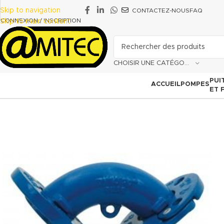
Skip to navigation
CONTACTEZ-NOUS
FAQ
CONNEXION / INSCRIPTION
Skip to main content
CHOISIR UNE CATÉGORIE
PUI
ACCUEIL
POMPES
ET 