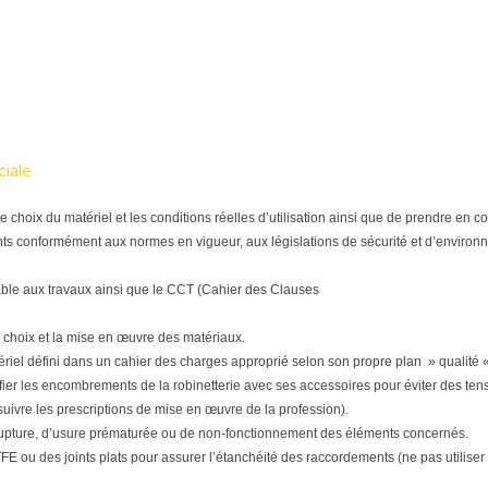
ciale
tre le choix du matériel et les conditions réelles d’utilisation ainsi que de prendre e
ts conformément aux normes en vigueur, aux législations de sécurité et d’environne
able aux travaux ainsi que le CCT (Cahier des Clauses
 choix et la mise en œuvre des matériaux.
matériel défini dans un cahier des charges approprié selon son propre plan » qualité «
ifier les encombrements de la robinetterie avec ses accessoires pour éviter des tensi
(suivre les prescriptions de mise en œuvre de la profession).
upture, d’usure prématurée ou de non-fonctionnement des éléments concernés.
E ou des joints plats pour assurer l’étanchéité des raccordements (ne pas utiliser d