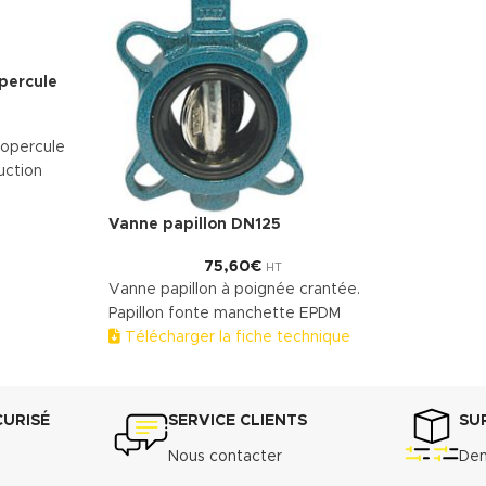
percule
 opercule
uction
echnique
Vanne papillon DN125
75,60
€
HT
Vanne papillon à poignée crantée.
Papillon fonte manchette EPDM
Télécharger la fiche technique
(.pdf)
CURISÉ
SERVICE CLIENTS
SU
Nous contacter
Dem