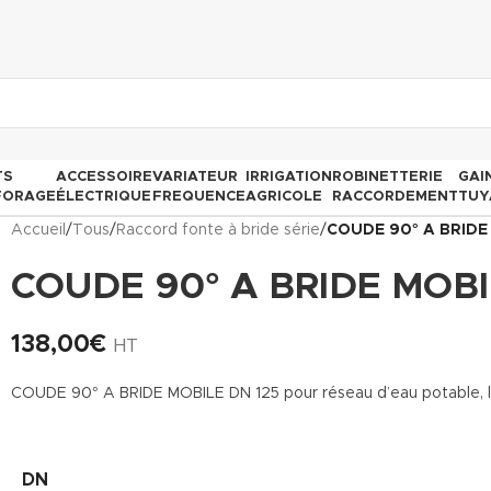
TS
ACCESSOIRE
VARIATEUR
IRRIGATION
ROBINETTERIE
GAI
FORAGE
ÉLECTRIQUE
FREQUENCE
AGRICOLE
RACCORDEMENT
TUY
Accueil
/
Tous
/
Raccord fonte à bride série
/
COUDE 90° A BRIDE
COUDE 90° A BRIDE MOBI
138,00
€
HT
COUDE 90° A BRIDE MOBILE DN 125 pour réseau d’eau potable, l’as
DN