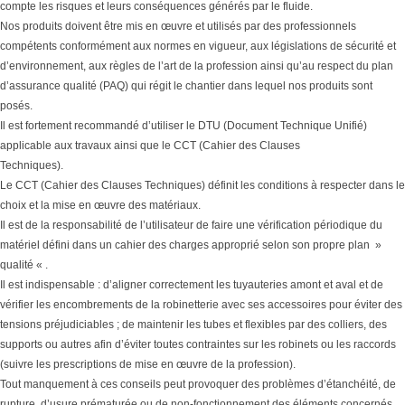
compte les risques et leurs conséquences générés par le fluide.
Nos produits doivent être mis en œuvre et utilisés par des professionnels
compétents conformément aux normes en vigueur, aux législations de sécurité et
d’environnement, aux règles de l’art de la profession ainsi qu’au respect du plan
d’assurance qualité (PAQ) qui régit le chantier dans lequel nos produits sont
posés.
Il est fortement recommandé d’utiliser le DTU (Document Technique Unifié)
applicable aux travaux ainsi que le CCT (Cahier des Clauses
Techniques).
Le CCT (Cahier des Clauses Techniques) définit les conditions à respecter dans le
choix et la mise en œuvre des matériaux.
Il est de la responsabilité de l’utilisateur de faire une vérification périodique du
matériel défini dans un cahier des charges approprié selon son propre plan »
qualité « .
Il est indispensable : d’aligner correctement les tuyauteries amont et aval et de
vérifier les encombrements de la robinetterie avec ses accessoires pour éviter des
tensions préjudiciables ; de maintenir les tubes et flexibles par des colliers, des
supports ou autres afin d’éviter toutes contraintes sur les robinets ou les raccords
(suivre les prescriptions de mise en œuvre de la profession).
Tout manquement à ces conseils peut provoquer des problèmes d’étanchéité, de
rupture, d’usure prématurée ou de non-fonctionnement des éléments concernés.