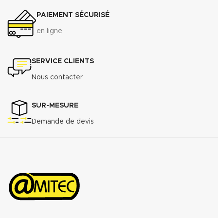
résistance à l’usure.
PAIEMENT SÉCURISÉ
Raccordement à brides du DN 50
au DN 300
en ligne
Télécharger la fiche technique
(.pdf)
SERVICE CLIENTS
Nous contacter
SUR-MESURE
Demande de devis