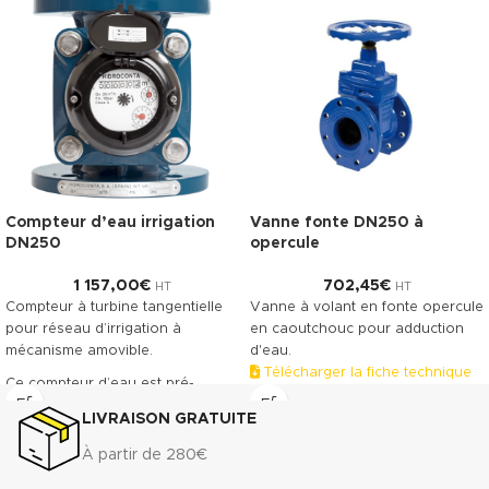
Compteur d’eau irrigation
Vanne fonte DN250 à
DN250
opercule
1 157,00
€
702,45
€
HT
HT
Compteur à turbine tangentielle
Vanne à volant en fonte opercule
pour réseau d’irrigation à
en caoutchouc pour adduction
mécanisme amovible.
d'eau.
Télécharger la fiche technique
Ce compteur d’eau est pré-
(.pdf)
équipé pour recevoir la pose
LIVRAISON GRATUITE
d’un émetteur à impulsions.
Classe métrologique A. Corps en
À partir de 280€
fonte revêtu, offrant une grande