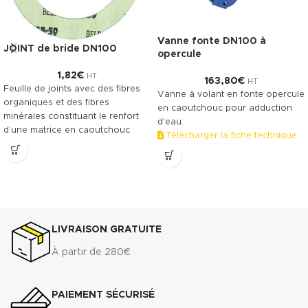
Vanne fonte DN100 à
JOINT de bride DN100
opercule
1,82
€
HT
163,80
€
HT
Feuille de joints avec des fibres
Vanne à volant en fonte opercule
organiques et des fibres
en caoutchouc pour adduction
minérales constituant le renfort
d'eau.
d’une matrice en caoutchouc
Télécharger la fiche technique
NBR. Le TECNIFIBRE80 possède
(.pdf)
ainsi une gamme étendue
d’emplois assurant une bonne
résistance.
DONNÉES TECHNIQUES
3
Densité (+ 10%) : 1.75 g/cm
LIVRAISON GRATUITE
Compressibilité ASTM F-36 A : 7%
- 15%
À partir de 280€
Récupération élastique ASTM F-
36 A : >45%
Résistance à la traction
PAIEMENT SÉCURISÉ
transversale