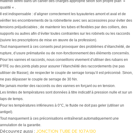
matériel défini dans un cahier des charges approprié selon son propre plan »
qualité « .
Il est indispensable : d’aligner correctement les tuyauteries amont et aval et de
vérifier les encombrements de la robinetterie avec ses accessoires pour éviter des
tensions préjudiciables ; de maintenir les tubes et flexibles par des colliers, des
supports ou autres afin d’éviter toutes contraintes sur les robinets ou les raccords
(suivre les prescriptions de mise en œuvre de la profession).
Tout manquement à ces conseils peut provoquer des problèmes d’étanchéité, de
rupture, d’usure prématurée ou de non-fonctionnement des éléments concernés.
Pour les vannes et raccords, nous conseillons vivement d’utiliser des rubans en
PTFE ou des joints plats pour assurer l’étanchéité des raccordements (ne pas
utiliser de filasse); de respecter le couple de serrage lorsqu’il est préconisé. Sinon,
ne pas dépasser le couple de serrage de 30 Nn.
Ne jamais monter des raccords ou des vannes en forçant ou en tension.
Les limites de températures sont données à titre indicatif à pression nulle et sur un
laps de temps.
Pour les températures inférieures à 0°C, le fluide ne doit pas geler (utiliser un
antigel).
Tout manquement à ces préconisations entraînerait automatiquement une
annulation de la garantie.
Découvrez aussi :
JONCTION TUBE DE 107A130