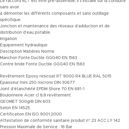
Le raccord RLT est livré pré-assemblé, il s’installe sur la conduite
sans avoir
à démonter les différents composants et sans outillage
spécifique.
Jonction et maintenance des réseaux d’adduction et de
distribution d’eau potable.
Irrigation
Equipement hydraulique
Description Matières Norme
Manchon Fonte Ductile GGG40 EN 1563
Contre bride Fonte Ductile GGG40 EN 1563
Revêtement Epoxy resicoat RT 9000 R4 BLUE RAL 5015
Epaisseur mini 250 microns DIN 30677
Joint d’étanchéité EPDM Shore 70 EN 681-1
Boulonnerie Acier cl 8.8 revêtement
GEOMET 500grB DIN 603
Selon EN 14525
Certification EN ISO 9001:2000
Attestation de conformité sanitaire produit n° 23 ACC LY 142
Pression Maximale de Service : 16 Bar