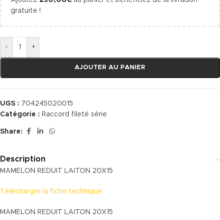
Ajoutez
250,00
€
au panier et bénéficiez de la livraison
gratuite !
-
+
AJOUTER AU PANIER
UGS :
704245020015
Catégorie :
Raccord fileté série
Share:
Description
MAMELON REDUIT LAITON 20X15
Télécharger la fiche technique
MAMELON REDUIT LAITON 20X15