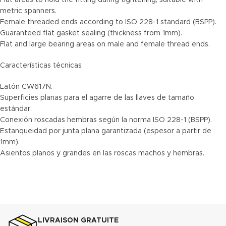
Flat areas to hold the fitting during tightening, suitable with
metric spanners.
Female threaded ends according to ISO 228-1 standard (BSPP).
Guaranteed flat gasket sealing (thickness from 1mm).
Flat and large bearing areas on male and female thread ends.
Características técnicas
Latón CW617N.
Superficies planas para el agarre de las llaves de tamaño
estándar.
Conexión roscadas hembras según la norma ISO 228-1 (BSPP).
Estanqueidad por junta plana garantizada (espesor a partir de
1mm).
Asientos planos y grandes en las roscas machos y hembras.
LIVRAISON GRATUITE