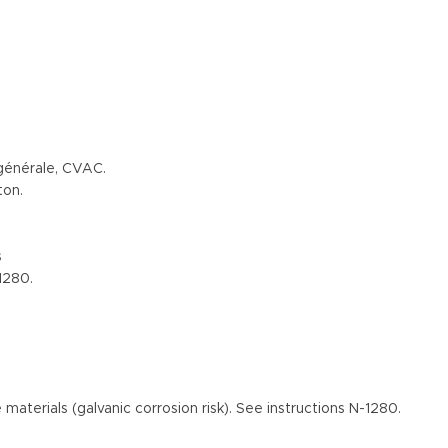
 générale, CVAC.
ton.
s
1280.
materials (galvanic corrosion risk). See instructions N-1280.