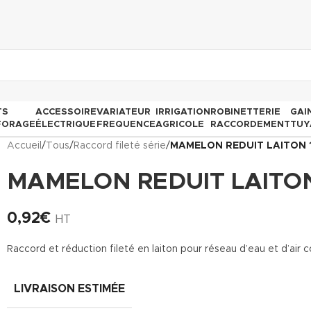
TS
ACCESSOIRE
VARIATEUR
IRRIGATION
ROBINETTERIE
GAI
FORAGE
ÉLECTRIQUE
FREQUENCE
AGRICOLE
RACCORDEMENT
TUY
Accueil
/
Tous
/
Raccord fileté série
/
MAMELON REDUIT LAITON 
MAMELON REDUIT LAITON
0,92
€
HT
Raccord et réduction fileté en laiton pour réseau d’eau et d’air
LIVRAISON ESTIMÉE