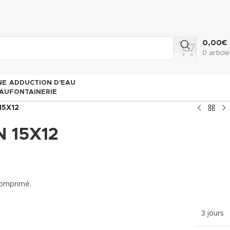
0,00
€
0
article
NE
ADDUCTION D’EAU
AU
FONTAINERIE
15X12
 15X12
 comprimé.
3 jours