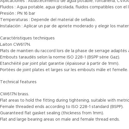
Aplicaciones : Abastecimiento de agua potable, fontanería, CVAA
Fluidos : Agua potable, agua glicolada, fluidos compatibles con el 
Presión : PN 16 bar
Temperaturas : Depende del material de sellado.
Instalación : Aplicar un par de apriete moderado y elegir los mate
Caractéristiques techniques
Laiton CW617N.
Plats de maintien du raccord lors de la phase de serrage adaptés
Embouts taraudés selon la norme ISO 228-1 (BSPP série Gaz).
Etanchéité par joint plat garantie (épaisseur à partir de 1mm).
Portées de joint plates et larges sur les embouts mâle et femelle.
Technical features
CW617N brass.
Flat areas to hold the fitting during tightening, suitable with metri
Female threaded ends according to ISO 228-1 standard (BSPP).
Guaranteed flat gasket sealing (thickness from 1mm).
Flat and large bearing areas on male and female thread ends.