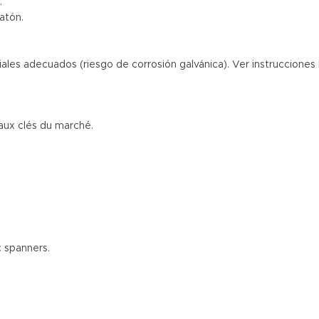
.
latón.
riales adecuados (riesgo de corrosión galvánica). Ver instrucciones
 aux clés du marché.
c spanners.