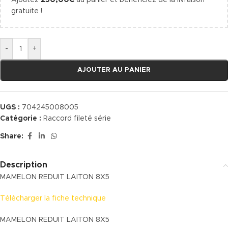
Ajoutez
250,00
€
au panier et bénéficiez de la livraison
gratuite !
-
+
AJOUTER AU PANIER
UGS :
704245008005
Catégorie :
Raccord fileté série
Share:
Description
MAMELON REDUIT LAITON 8X5
Télécharger la fiche technique
MAMELON REDUIT LAITON 8X5