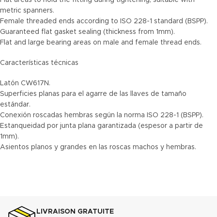
Flat areas to hold the fitting during tightening, suitable with
metric spanners.
Female threaded ends according to ISO 228-1 standard (BSPP).
Guaranteed flat gasket sealing (thickness from 1mm).
Flat and large bearing areas on male and female thread ends.
Características técnicas
Latón CW617N.
Superficies planas para el agarre de las llaves de tamaño
estándar.
Conexión roscadas hembras según la norma ISO 228-1 (BSPP).
Estanqueidad por junta plana garantizada (espesor a partir de
1mm).
Asientos planos y grandes en las roscas machos y hembras.
LIVRAISON GRATUITE