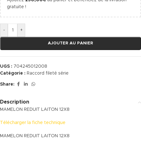
Ajoutez
250,00
€
au panier et bénéficiez de la livraison
gratuite !
-
+
AJOUTER AU PANIER
UGS :
704245012008
Catégorie :
Raccord fileté série
Share:
Description
MAMELON REDUIT LAITON 12X8
Télécharger la fiche technique
MAMELON REDUIT LAITON 12X8