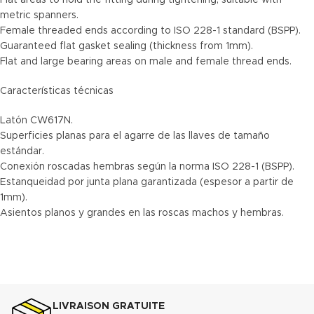
Flat areas to hold the fitting during tightening, suitable with
metric spanners.
Female threaded ends according to ISO 228-1 standard (BSPP).
Guaranteed flat gasket sealing (thickness from 1mm).
Flat and large bearing areas on male and female thread ends.
Características técnicas
Latón CW617N.
Superficies planas para el agarre de las llaves de tamaño
estándar.
Conexión roscadas hembras según la norma ISO 228-1 (BSPP).
Estanqueidad por junta plana garantizada (espesor a partir de
1mm).
Asientos planos y grandes en las roscas machos y hembras.
LIVRAISON GRATUITE