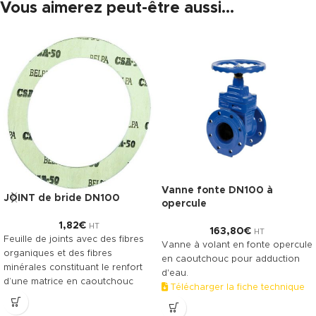
Vous aimerez peut-être aussi…
Vanne fonte DN100 à
JOINT de bride DN100
opercule
1,82
€
HT
163,80
€
HT
Feuille de joints avec des fibres
Vanne à volant en fonte opercule
organiques et des fibres
en caoutchouc pour adduction
minérales constituant le renfort
d'eau.
d’une matrice en caoutchouc
Télécharger la fiche technique
NBR. Le TECNIFIBRE80 possède
(.pdf)
ainsi une gamme étendue